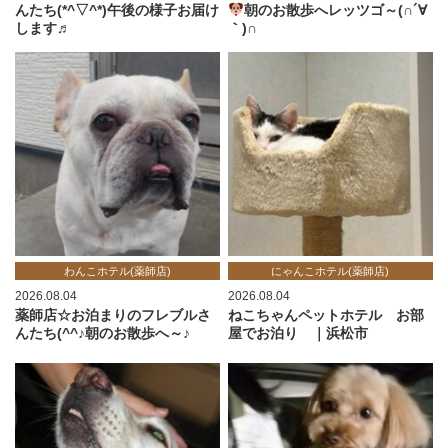
んたち(*^▽^*)午後の様子お届け
朝のお散歩へレッツゴ～(∩´∀
します♬
｀)∩
わんこホテル(薬師店)
にゃんこホテル(薬師店)
2026.08.04
2026.08.04
薬師店☆お泊まりのフレブルさ
ねこちゃんペットホテル お部
んたち(^^♪朝のお散歩へ～♪
屋でお泊り ｜浜松市