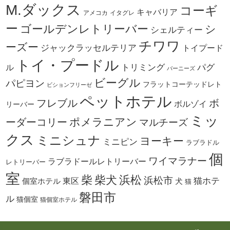
M.ダックス
コーギ
キャバリア
アメコカ
イタグレ
ー
ゴールデンレトリーバー
シ
シェルティー
チワワ
ーズー
ジャックラッセルテリア
トイプード
トイ・プードル
トリミング
パグ
ル
バーニーズ
ビーグル
パピヨン
フラットコーテッドレト
ビションフリーゼ
ペットホテル
ボ
フレブル
ボルゾイ
リーバー
ミッ
ーダーコリー
ポメラニアン
マルチーズ
クス
ミニシュナ
ヨーキー
ミニピン
ラブラドル
個
ワイマラナー
ラブラドールレトリーバー
レトリーバー
室
柴犬
浜松
柴
浜松市
東区
猫ホテ
個室ホテル
犬
猫
磐田市
ル
猫個室
猫個室ホテル