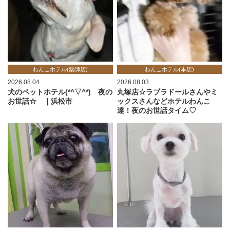
わんこホテル(薬師店)
わんこホテル(本店)
2026.08.04
2026.08.03
犬のペットホテル(*^▽^*) 夜の
丸塚店☆ラブラドールさんやミ
お世話☆ ｜浜松市
ックスさんなどホテルわんこ
達！夜のお世話タイム♡