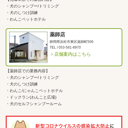
・
犬のシャンプー/トリミング
・
犬のしつけ訓練
・
わんこペットホテル
薬師店
静岡県浜松市東区薬師町506
TEL /
053-581-8970
＞店舗案内はこちら
【薬師店での業務内容】
・
犬のシャンプー/トリミング
・
犬のしつけ訓練
・
わんこ
/
にゃんこペットホテル
・
ドックラン(わんこと広場)
・
犬のセルフシャンプールーム