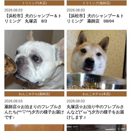
トリミング(本店)
トリミング(薬師店)
2026.08.03
2026.08.03
【浜松市】犬のシャンプー＆ト
【浜松市】犬のシャンプー＆ト
リミング 丸塚店 8/3
リミング 薬師店 08/04
わんこホテル(薬師店)
わんこホテル(本店)
2026.08.03
2026.08.03
薬師店☆お泊まりのフレブルさ
丸塚店☆お泊り中のフレブルさ
んたち(*^▽^*)夕方の様子お届け
んなど(*´ω`*)夕方の様子をお届
です♪
けします♬