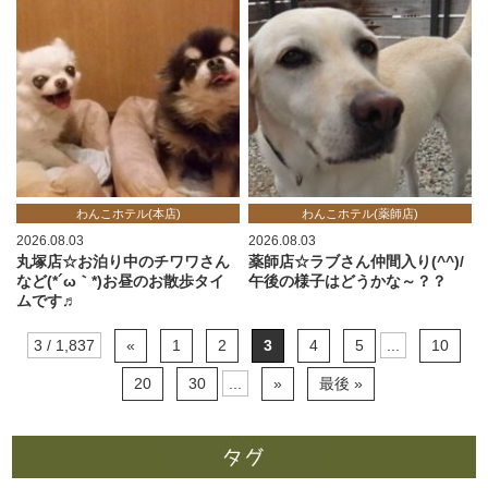
わんこホテル(本店)
わんこホテル(薬師店)
2026.08.03
2026.08.03
丸塚店☆お泊り中のチワワさん
薬師店☆ラブさん仲間入り(^^)/
など(*´ω｀*)お昼のお散歩タイ
午後の様子はどうかな～？？
ムです♬
3 / 1,837
«
1
2
3
4
5
...
10
20
30
...
»
最後 »