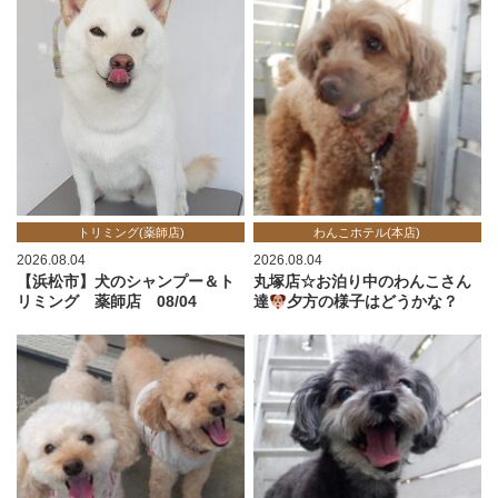
トリミング(薬師店)
わんこホテル(本店)
2026.08.04
2026.08.04
【浜松市】犬のシャンプー＆ト
丸塚店☆お泊り中のわんこさん
リミング 薬師店 08/04
達
夕方の様子はどうかな？