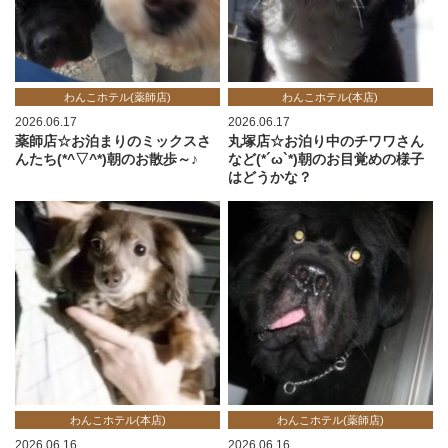
わんこホテル(薬師店)
わんこホテル(本店)
2026.06.17
2026.06.17
薬師店☆お泊まりのミックスさ
丸塚店☆お泊り中のチワワさん
んたち(*^▽^*)朝のお散歩～♪
など(*´ω`*)朝のお目覚めの様子
はどうかな？
わんこホテル(本店)
わんこホテル(薬師店)
2026.06.16
2026.06.16