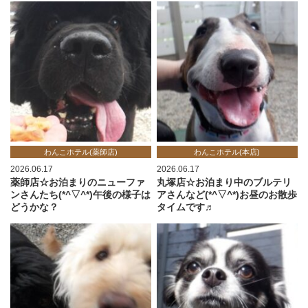
わんこホテル(薬師店)
わんこホテル(本店)
2026.06.17
2026.06.17
薬師店☆お泊まりのニューファ
丸塚店☆お泊まり中のブルテリ
ンさんたち(*^▽^*)午後の様子は
アさんなど(*^▽^*)お昼のお散歩
どうかな？
タイムです♬