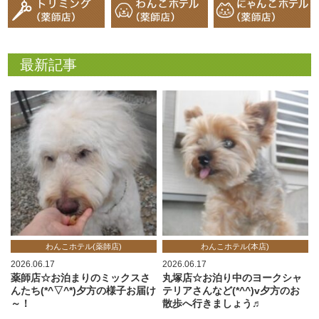
最新記事
わんこホテル(薬師店)
わんこホテル(本店)
2026.06.17
2026.06.17
薬師店☆お泊まりのミックスさ
丸塚店☆お泊り中のヨークシャ
んたち(*^▽^*)夕方の様子お届け
テリアさんなど(*^^)v夕方のお
～！
散歩へ行きましょう♬