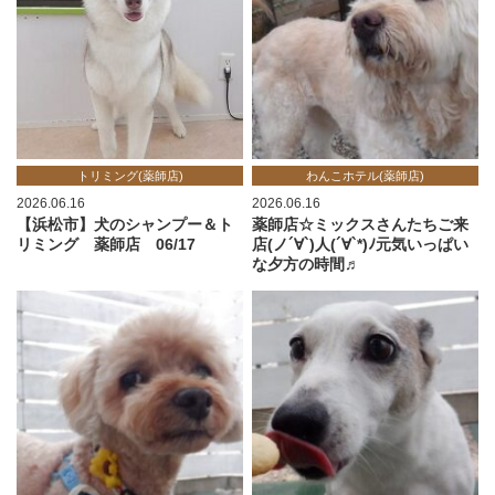
トリミング(薬師店)
わんこホテル(薬師店)
2026.06.16
2026.06.16
【浜松市】犬のシャンプー＆ト
薬師店☆ミックスさんたちご来
リミング 薬師店 06/17
店(ノ´∀`)人(´∀`*)ﾉ元気いっぱい
な夕方の時間♬