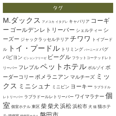
M.ダックス
コーギ
キャバリア
アメコカ
イタグレ
ー
ゴールデンレトリーバー
シ
シェルティー
チワワ
ーズー
ジャックラッセルテリア
トイプード
トイ・プードル
トリミング
パグ
ル
バーニーズ
ビーグル
パピヨン
フラットコーテッドレト
ビションフリーゼ
ペットホテル
ボ
フレブル
ボルゾイ
リーバー
ミッ
ーダーコリー
ポメラニアン
マルチーズ
クス
ミニシュナ
ヨーキー
ミニピン
ラブラドル
個
ワイマラナー
ラブラドールレトリーバー
レトリーバー
室
柴犬
浜松
柴
浜松市
東区
猫ホテ
個室ホテル
犬
猫
磐田市
ル
猫個室
猫個室ホテル