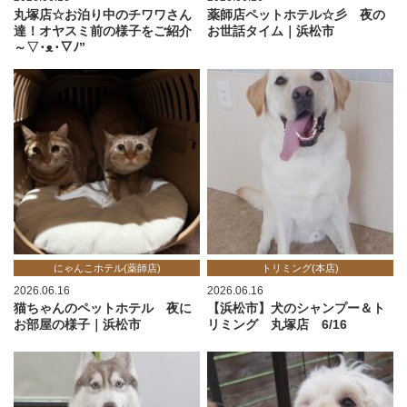
丸塚店☆お泊り中のチワワさん
薬師店ペットホテル☆彡 夜の
達！オヤスミ前の様子をご紹介
お世話タイム｜浜松市
～▽･ᴥ･▽ﾉ”
にゃんこホテル(薬師店)
トリミング(本店)
2026.06.16
2026.06.16
猫ちゃんのペットホテル 夜に
【浜松市】犬のシャンプー＆ト
お部屋の様子｜浜松市
リミング 丸塚店 6/16