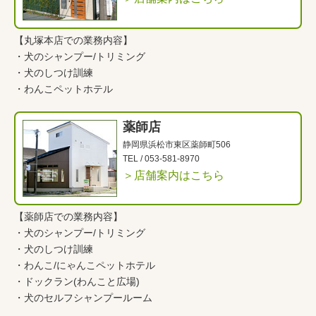
【丸塚本店での業務内容】
・
犬のシャンプー/トリミング
・
犬のしつけ訓練
・
わんこペットホテル
薬師店
静岡県浜松市東区薬師町506
TEL /
053-581-8970
＞店舗案内はこちら
【薬師店での業務内容】
・
犬のシャンプー/トリミング
・
犬のしつけ訓練
・
わんこ
/
にゃんこペットホテル
・
ドックラン(わんこと広場)
・
犬のセルフシャンプールーム