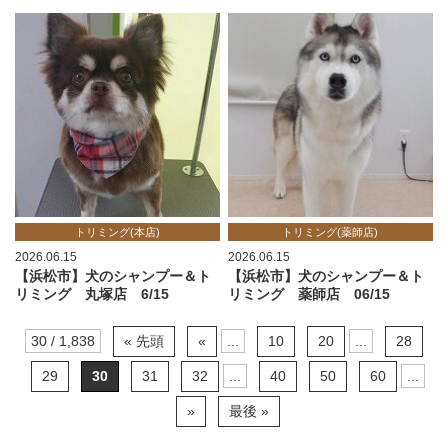
トリミング(本店)
トリミング(薬師店)
2026.06.15
2026.06.15
【浜松市】犬のシャンプー＆ト
【浜松市】犬のシャンプー＆ト
リミング 丸塚店 6/15
リミング 薬師店 06/15
30 / 1,838
« 先頭
«
...
10
20
...
28
29
30
31
32
...
40
50
60
...
»
最後 »