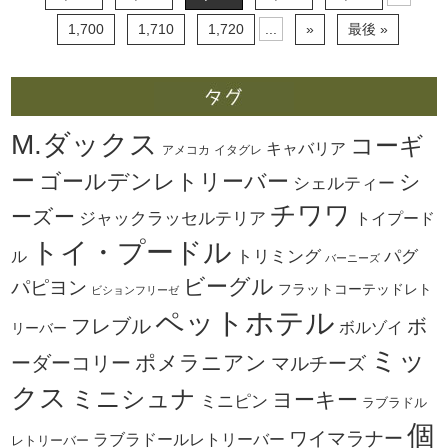
1,700
1,710
1,720
...
»
最後 »
M.ダックス
コーギ
キャバリア
アメコカ
イタグレ
ー
ゴールデンレトリーバー
シ
シェルティー
チワワ
ーズー
ジャックラッセルテリア
トイプード
トイ・プードル
トリミング
パグ
ル
バーニーズ
ビーグル
パピヨン
フラットコーテッドレト
ビションフリーゼ
ペットホテル
ボ
フレブル
ボルゾイ
リーバー
ミッ
ーダーコリー
ポメラニアン
マルチーズ
クス
ミニシュナ
ヨーキー
ミニピン
ラブラドル
個
ワイマラナー
ラブラドールレトリーバー
レトリーバー