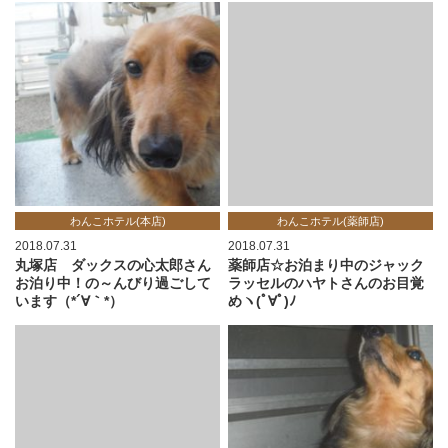
わんこホテル(本店)
わんこホテル(薬師店)
2018.07.31
2018.07.31
丸塚店 ダックスの心太郎さん
薬師店☆お泊まり中のジャック
お泊り中！の～んびり過ごして
ラッセルのハヤトさんのお目覚
います（*´∀｀*）
めヽ(ﾟ∀ﾟ)ﾉ