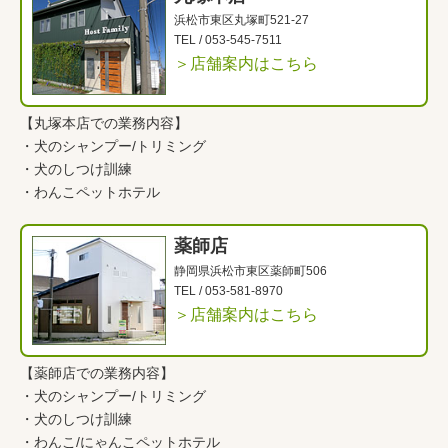
浜松市東区丸塚町521-27
TEL /
053-545-7511
＞店舗案内はこちら
【丸塚本店での業務内容】
・
犬のシャンプー/トリミング
・
犬のしつけ訓練
・
わんこペットホテル
薬師店
静岡県浜松市東区薬師町506
TEL /
053-581-8970
＞店舗案内はこちら
【薬師店での業務内容】
・
犬のシャンプー/トリミング
・
犬のしつけ訓練
・
わんこ
/
にゃんこペットホテル