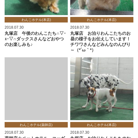
わんこホテル(本店)
わんこホテル(本店)
2018.07.30
2018.07.30
丸塚店 午後のわんこたち∩▽･
丸塚店 お泊りわんこたちのお
ｪ･▽∩ダックスさんなどおやつ
昼の様子をお伝えしています！
のお楽しみも♪
チワワさんなどみんなのんびり
～（*´ω｀*）
わんこホテル(薬師店)
わんこホテル(本店)
2018.07.30
2018.07.30