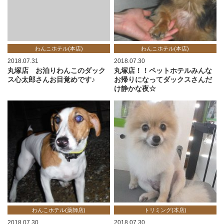
わんこホテル(本店)
わんこホテル(本店)
2018.07.31
2018.07.30
丸塚店 お泊りわんこのダック
丸塚店！！ペットホテルみんな
ス心太郎さんお目覚めです♪
お帰りになってダックスさんだ
け静かな夜☆
わんこホテル(薬師店)
トリミング(本店)
2018.07.30
2018.07.30