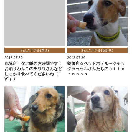
わんこホテル(本店)
わんこホテル(薬師店)
2018.07.30
2018.07.30
丸塚店 夕ご飯のお時間です！
薬師店☆ペットホテル～ジャッ
お泊りわんこのチワワさんなど
クラッセルさんたちのａｆｔｅ
しっかり食べてくださいね（ ﾟ
ｒｎｏｏｎ
∀ﾟ）ﾉ