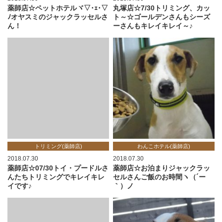
薬師店☆ペットホテルヾ▽･ｪ･▽
丸塚店☆7/30トリミング、カッ
ﾉオヤスミのジャックラッセルさ
ト～☆ゴールデンさんもシーズ
ん！
ーさんもキレイキレイ～♪
トリミング(薬師店)
わんこホテル(薬師店)
2018.07.30
2018.07.30
薬師店☆07/30トイ・プードルさ
薬師店☆お泊まりジャックラッ
んたちトリミングでキレイキレ
セルさんご飯のお時間ヽ（´ー
イです♪
｀）ノ