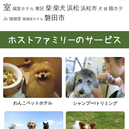
室
柴犬
浜松
柴
浜松市
東区
猫ホテ
個室ホテル
犬
猫
磐田市
ル
猫個室
猫個室ホテル
わんこペットホテル
シャンプー/トリミング