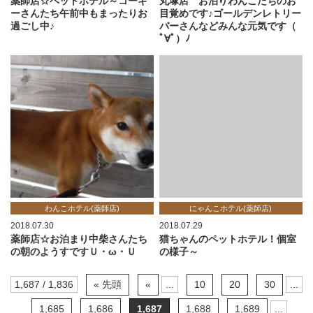
薬師店☆ペットホテル～コーギ
丸塚店 お泊りわんこたちのお
ーさんたち午前中もまったりお
目覚めです♪ゴールデンレトリー
過ごし中♪
バーさんなどみんな元気です（
ﾟ∀ﾟ）ﾉ
わんこホテル(薬師店)
にゃんこホテル(薬師店)
2018.07.30
2018.07.29
薬師店☆お泊まり中柴さんたち
猫ちゃんのペットホテル！個室
の朝のようすですＵ・ω・Ｕ
の様子～
1,687 / 1,836
« 先頭
«
...
10
20
30
...
1,685
1,686
1,687
1,688
1,689
...