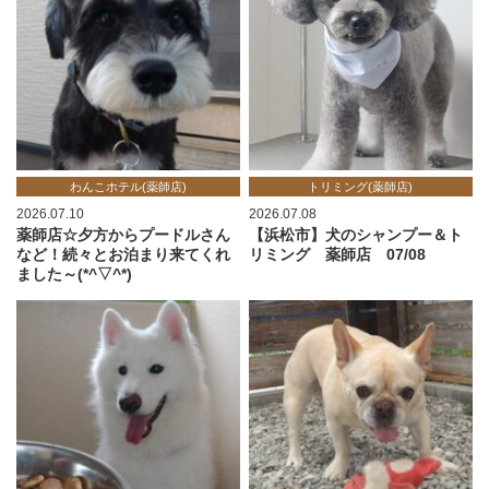
わんこホテル(薬師店)
トリミング(薬師店)
2026.07.10
2026.07.08
薬師店☆夕方からプードルさん
【浜松市】犬のシャンプー＆ト
など！続々とお泊まり来てくれ
リミング 薬師店 07/08
ました～(*^▽^*)