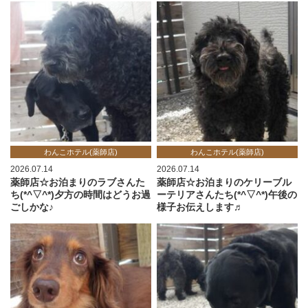
わんこホテル(薬師店)
わんこホテル(薬師店)
2026.07.14
2026.07.14
薬師店☆お泊まりのラブさんた
薬師店☆お泊まりのケリーブル
ち(*^▽^*)夕方の時間はどうお過
ーテリアさんたち(*^▽^*)午後の
ごしかな♪
様子お伝えします♬