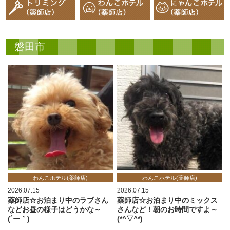
磐田市
わんこホテル(薬師店)
わんこホテル(薬師店)
2026.07.15
2026.07.15
薬師店☆お泊まり中のラブさん
薬師店☆お泊まり中のミックス
などお昼の様子はどうかな～
さんなど！朝のお時間ですよ～
(´ー｀)
(*^▽^*)