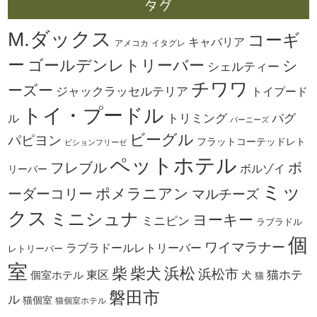
M.ダックス
コーギ
キャバリア
アメコカ
イタグレ
ー
ゴールデンレトリーバー
シ
シェルティー
チワワ
ーズー
ジャックラッセルテリア
トイプード
トイ・プードル
トリミング
パグ
ル
バーニーズ
ビーグル
パピヨン
フラットコーテッドレト
ビションフリーゼ
ペットホテル
ボ
フレブル
ボルゾイ
リーバー
ミッ
ーダーコリー
ポメラニアン
マルチーズ
クス
ミニシュナ
ヨーキー
ミニピン
ラブラドル
個
ワイマラナー
ラブラドールレトリーバー
レトリーバー
室
柴犬
浜松
柴
浜松市
東区
猫ホテ
個室ホテル
犬
猫
磐田市
ル
猫個室
猫個室ホテル