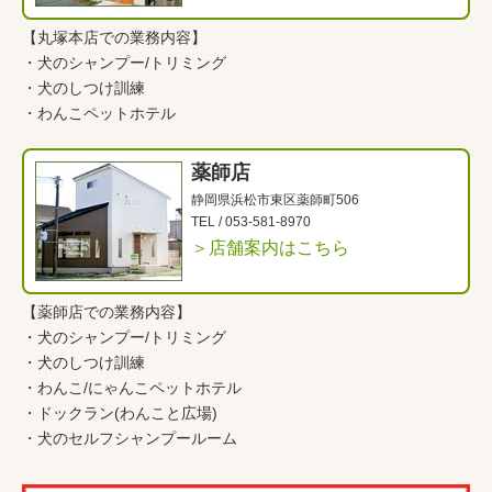
【丸塚本店での業務内容】
・
犬のシャンプー/トリミング
・
犬のしつけ訓練
・
わんこペットホテル
薬師店
静岡県浜松市東区薬師町506
TEL /
053-581-8970
＞店舗案内はこちら
【薬師店での業務内容】
・
犬のシャンプー/トリミング
・
犬のしつけ訓練
・
わんこ
/
にゃんこペットホテル
・
ドックラン(わんこと広場)
・
犬のセルフシャンプールーム