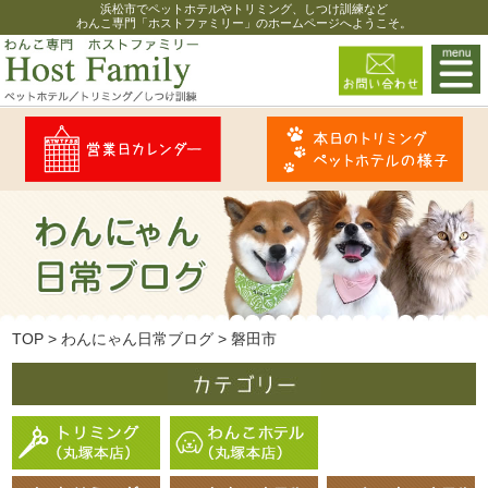
浜松市でペットホテルやトリミング、しつけ訓練など
わんこ専門「ホストファミリー」のホームページへようこそ。
TOP
>
わんにゃん日常ブログ
>
磐田市