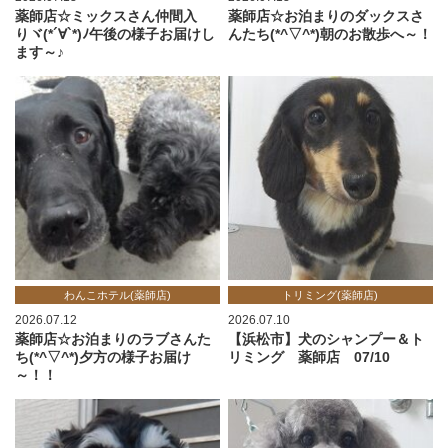
薬師店☆ミックスさん仲間入
薬師店☆お泊まりのダックスさ
りヾ(*´∀`*)ﾉ午後の様子お届けし
んたち(*^▽^*)朝のお散歩へ～！
ます～♪
わんこホテル(薬師店)
トリミング(薬師店)
2026.07.12
2026.07.10
薬師店☆お泊まりのラブさんた
【浜松市】犬のシャンプー＆ト
ち(*^▽^*)夕方の様子お届け
リミング 薬師店 07/10
～！！