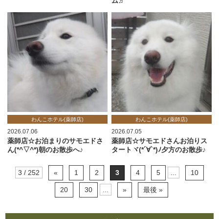
ム♬
わんこホテル(薬師店)
わんこホテル(薬師店)
2026.07.06
2026.07.05
薬師店☆お泊まりのサモエドさ
薬師店☆サモエドさんお泊りス
ん(*^▽^*)朝のお散歩へ♪
タートヾ(*´∀`*)ﾉ夕方のお散歩♪
3 / 252
«
1
2
3
4
5
...
10
20
30
...
»
最後 »