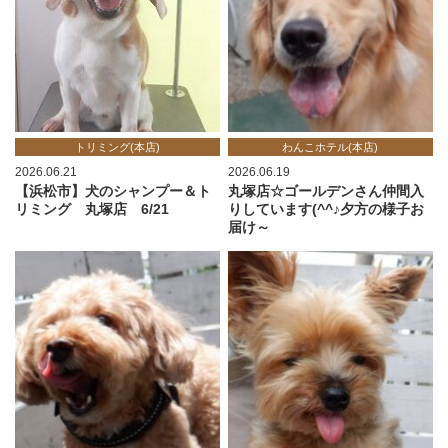
トリミング(本店)
わんこホテル(本店)
2026.06.21
2026.06.19
【浜松市】犬のシャンプー＆ト
丸塚店☆ゴールデンさん仲間入
リミング 丸塚店 6/21
りしています(^^♪夕方の様子お
届け～