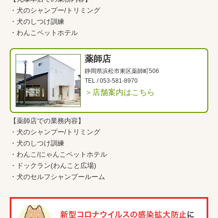
・
犬のシャンプー/トリミング
・
犬のしつけ訓練
・
わんこペットホテル
薬師店
静岡県浜松市東区薬師町506
TEL /
053-581-8970
＞店舗案内はこちら
【薬師店での業務内容】
・
犬のシャンプー/トリミング
・
犬のしつけ訓練
・
わんこ
/
にゃんこペットホテル
・
ドックラン(わんこと広場)
・
犬のセルフシャンプールーム