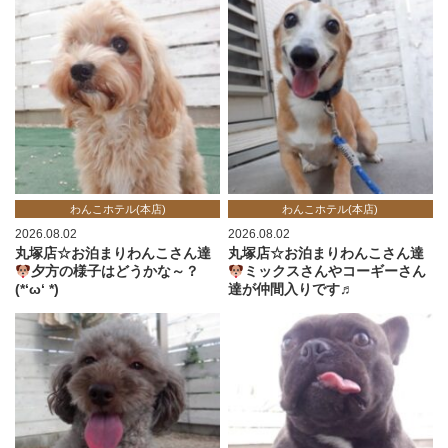
わんこホテル(本店)
わんこホテル(本店)
2026.08.02
2026.08.02
丸塚店☆お泊まりわんこさん達
丸塚店☆お泊まりわんこさん達
夕方の様子はどうかな～？
ミックスさんやコーギーさん
(*‘ω‘ *)
達が仲間入りです♬