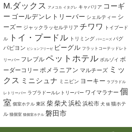
M.ダックス
コーギ
キャバリア
アメコカ
イタグレ
ー
ゴールデンレトリーバー
シ
シェルティー
チワワ
ーズー
ジャックラッセルテリア
トイプード
トイ・プードル
トリミング
パグ
ル
バーニーズ
ビーグル
パピヨン
フラットコーテッドレト
ビションフリーゼ
ペットホテル
ボ
フレブル
ボルゾイ
リーバー
ミッ
ーダーコリー
ポメラニアン
マルチーズ
クス
ミニシュナ
ヨーキー
ミニピン
ラブラドル
個
ワイマラナー
ラブラドールレトリーバー
レトリーバー
室
柴犬
浜松
柴
浜松市
東区
猫ホテ
個室ホテル
犬
猫
磐田市
ル
猫個室
猫個室ホテル