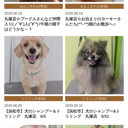
わんこホテル(本店)
わんこホテル(本店)
2026.06.19
2026.06.19
丸塚店☆プードルさんなど仲間
丸塚店☆お泊まりのヨーキーさ
入り(ノ´∀`)人(´∀`*)ﾉ午後の様子
んたち(*^-^*)朝のお散歩へ♬
はどうかな～？
トリミング(本店)
トリミング(本店)
2026.06.05
2026.05.31
【浜松市】犬のシャンプー＆ト
【浜松市】犬のシャンプー&ト
リミング 丸塚店 6/5
リミング 丸塚店 5/31