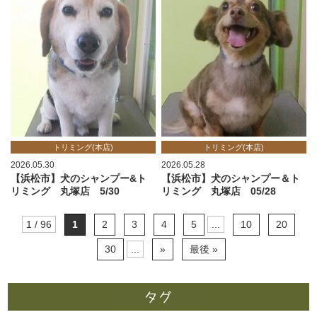
トリミング(本店)
トリミング(本店)
2026.05.30
2026.05.28
【浜松市】犬のシャンプー&ト
【浜松市】犬のシャンプー＆ト
リミング 丸塚店 5/30
リミング 丸塚店 05/28
1 / 96
1
2
3
4
5
...
10
20
30
...
»
最後 »