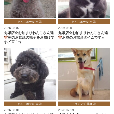
わんこホテル(本店)
わんこホテル(本店)
2026.08.02
2026.08.01
丸塚店☆お泊まりわんこさん達
丸塚店☆お泊まりわんこさん達
朝のお世話の様子をお届けで
お昼のお散歩タイムです♬
す(*´▽｀*)
わんこホテル(本店)
トリミング(薬師店)
2026.08.01
2026.07.19