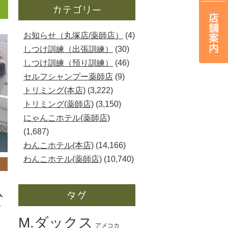
お知らせ（丸塚店/薬師店）
(4)
しつけ訓練（出張訓練）
(30)
しつけ訓練（預り訓練）
(46)
セルフシャンプー薬師店
(9)
トリミング(本店)
(3,222)
トリミング(薬師店)
(3,150)
にゃんこホテル(薬師店)
(1,687)
わんこホテル(本店)
(14,166)
わんこホテル(薬師店)
(10,740)
入
し
M.ダックス
アメコカ