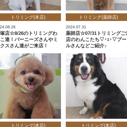
トリミング(本店)
トリミング(薬師店)
24.08.26
2024.07.31
塚店☆8/26のトリミングわ
薬師店☆07/31トリミングご
んこ達！バーニーズさんやミ
店のわんこたち▽･ｪ･▽プー
ックスさん達がご来店！
ルさんなどご紹介♪
トリミング(本店)
トリミング(本店)