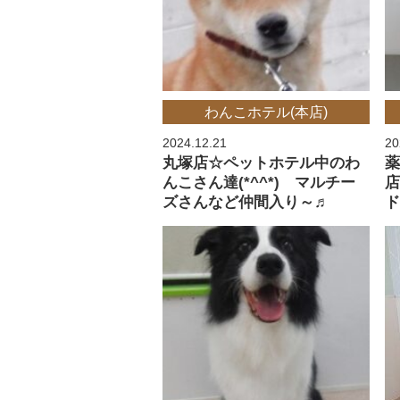
わんこホテル(本店)
2024.12.21
20
丸塚店☆ペットホテル中のわ
薬
んこさん達(*^^*) マルチー
店
ズさんなど仲間入り～♬
ド