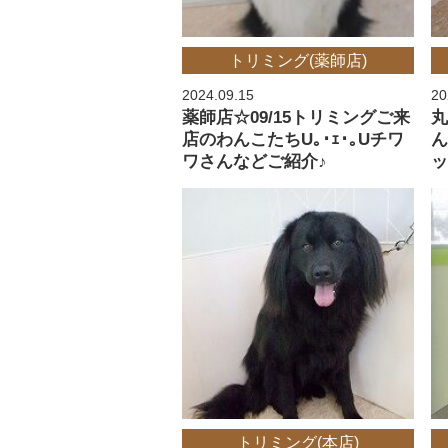
トリミング(薬師店)
2024.09.15
20
薬師店☆09/15トリミングご来
丸
店のわんこたちU｡･ｪ･｡Uチワ
ワさんなどご紹介♪
トリミング(本店)