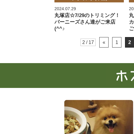
2024.07.29
20
丸塚店☆7/29のトリミング！
丸
バーニーズさん達がご来店
(^^♪
ご
2 / 17
«
1
2