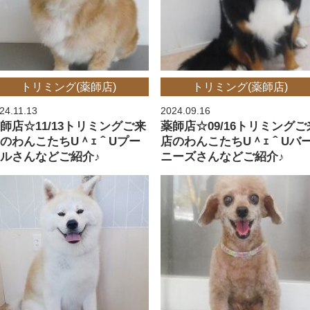
トリミング(薬師店)
トリミング(薬師店)
24.11.13
2024.09.16
師店☆11/13トリミングご来
薬師店☆09/16トリミングご
のわんこたちU＾ｪ＾Uプー
店のわんこたちU＾ｪ＾Uバ
ルさんなどご紹介♪
ニーズさんなどご紹介♪