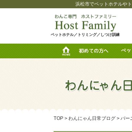
浜松市でペットホテルやト
ペットホテル／トリミング／しつけ訓練
TOP
>
わんにゃん日常ブログ
>
バー