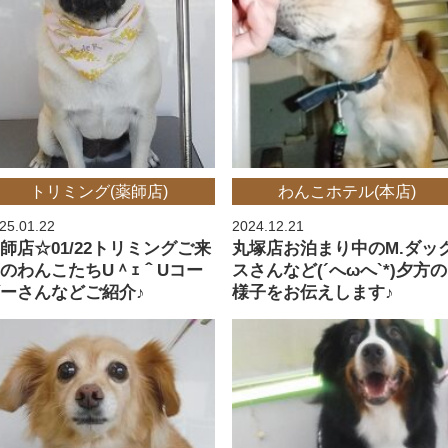
トリミング(薬師店)
わんこホテル(本店)
25.01.22
2024.12.21
師店☆01/22トリミングご来
丸塚店お泊まり中のM.ダッ
のわんこたちU＾ｪ＾Uコー
スさんなど(´へωへ`*)夕方の
ーさんなどご紹介♪
様子をお伝えします♪