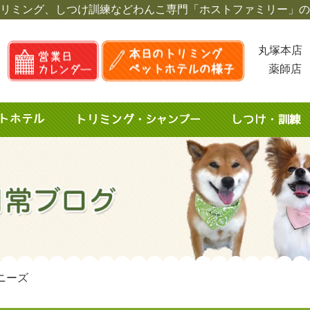
リミング、しつけ訓練など
わんこ専門「ホストファミリー」の
丸塚本店 
薬師店 
ニーズ