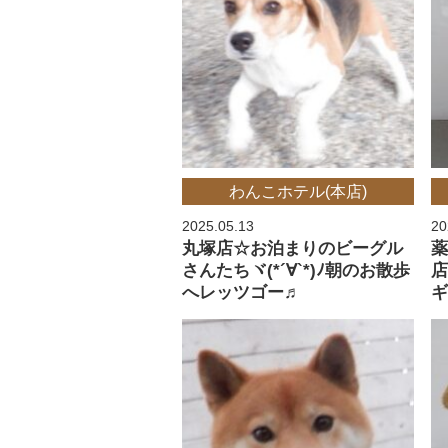
わんこホテル(本店)
2025.05.13
20
丸塚店☆お泊まりのビーグル
薬
さんたちヾ(*´∀`*)ﾉ朝のお散歩
店
へレッツゴー♬
ギ