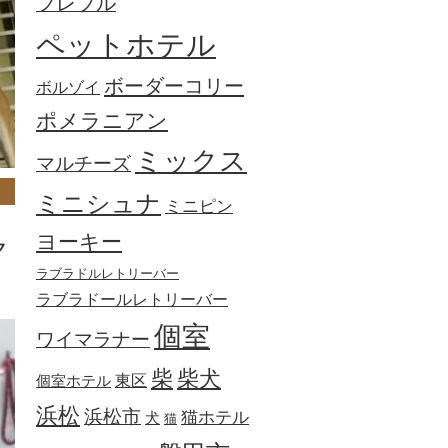
フレブル
ペットホテル
ボーダーコリー
ボルゾイ
ポメラニアン
ミックス
マルチーズ
ミニシュナ
ミニピン
ヨーキー
ク
ラブラドルレトリーバー
ラブラドールレトリーバー
個室
ワイマラナー
柴犬
柴
東区
個室ホテル
浜松
浜松市
猫ホテル
犬
猫