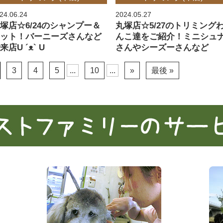
24.06.24
2024.05.27
塚店☆6/24のシャンプー＆
丸塚店☆5/27のトリミング
カット！バーニーズさんなど
んこ達をご紹介！ミニシュ
来店U ´ᴥ` U
さんやシーズーさんなど
3
4
5
...
10
...
»
最後 »