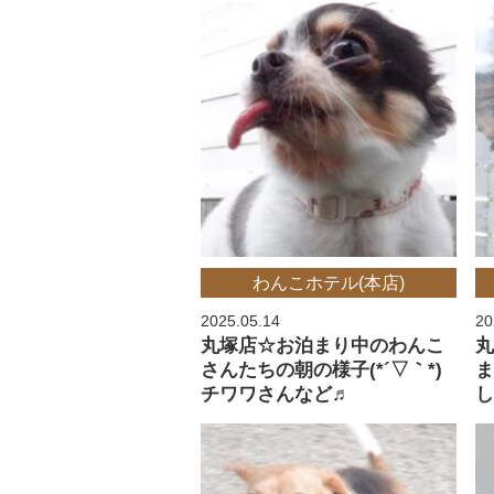
わんこホテル(本店)
2025.05.14
20
丸塚店☆お泊まり中のわんこ
さんたちの朝の様子(*´▽｀*)
チワワさんなど♬
し