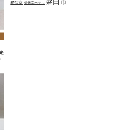
磐田市
猫個室
猫個室ホテル
来
ー