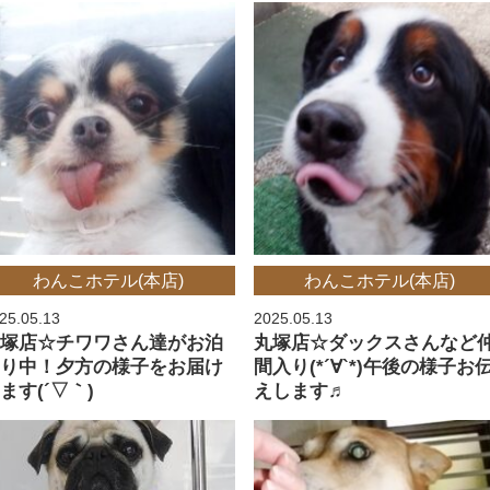
わんこホテル(本店)
わんこホテル(本店)
25.05.13
2025.05.13
丸塚店☆チワワさん達がお泊
丸塚店☆ダックスさんなど
まり中！夕方の様子をお届け
間入り(*´∀`*)午後の様子お
ます(´▽｀)
えします♬