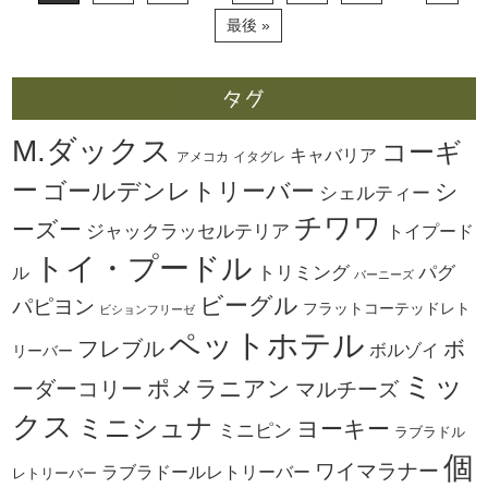
最後 »
M.ダックス
コーギ
キャバリア
アメコカ
イタグレ
ー
ゴールデンレトリーバー
シ
シェルティー
チワワ
ーズー
ジャックラッセルテリア
トイプード
トイ・プードル
トリミング
パグ
ル
バーニーズ
ビーグル
パピヨン
フラットコーテッドレト
ビションフリーゼ
ペットホテル
ボ
フレブル
ボルゾイ
リーバー
ミッ
ーダーコリー
ポメラニアン
マルチーズ
クス
ミニシュナ
ヨーキー
ミニピン
ラブラドル
個
ワイマラナー
ラブラドールレトリーバー
レトリーバー