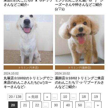
来店のわんこたちU ´ᴥ` Uチワワ
ミングわんこさん達(*´ω｀) シ
さんなどご紹介♪
ーズーさんや狆さんなどご紹介
(≧▽≦)
トリミング(本店)
トリミング(薬師店)
2024.10.02
2024.10.02
丸塚店☆10/02のトリミングでご
薬師店☆10/02トリミングご来店
来店のわんこさんたち(‘ω’)ヨー
のわんこたち▽･ｪ･▽プードルさ
キーさんなど♪
んなどご紹介♪
20 / 138
« 先頭
«
...
10
...
18
19
20
21
22
...
30
40
50
...
»