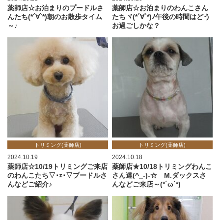
薬師店☆お泊まりのプードルさ
薬師店☆お泊まりのわんこさん
んたち(*´∀`*)朝のお散歩タイム
たちヾ(*´∀`*)ﾉ午後の時間はどう
～♪
お過ごしかな？
トリミング(薬師店)
トリミング(薬師店)
2024.10.19
2024.10.18
薬師店☆10/19トリミングご来店
薬師店★10/18トリミングわんこ
のわんこたち▽･ｪ･▽プードルさ
さん達(^_-)-☆ M.ダックスさ
んなどご紹介♪
んなどご来店～(*´ω`*)