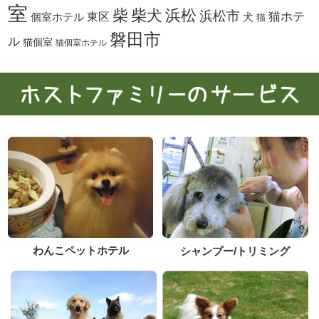
室
柴犬
浜松
柴
浜松市
東区
猫ホテ
個室ホテル
犬
猫
磐田市
ル
猫個室
猫個室ホテル
わんこペットホテル
シャンプー/トリミング