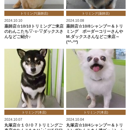
トリミング(薬師店)
トリミング(薬師店)
2024.10.10
2024.10.08
薬師店☆10/10トリミングご来店
薬師店☆10/8シャンプー＆トリ
のわんこたち▽･ｪ･▽ダックスさ
ミング ボーダーコリーさんや
んなどご紹介♪
M.ダックスさんなどご来店～
(*^-^*)
トリミング(本店)
トリミング(本店)
2024.10.07
2024.10.04
丸塚店☆１０/０７トリミングご
丸塚店☆10/4シャンプー＆トリ