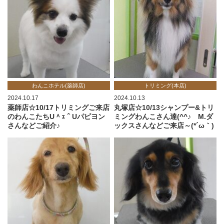
わんこホテル(薬師店)
トリミング(本店)
2024.10.17
2024.10.13
薬師店☆10/17トリミングご来店
丸塚店☆10/13シャンプー&トリ
のわんこたちU＾ｪ＾Uパピヨン
ミングわんこさん達(^^♪ M.ダ
さんなどご紹介♪
ックスさんなどご来店～(*´ω｀)