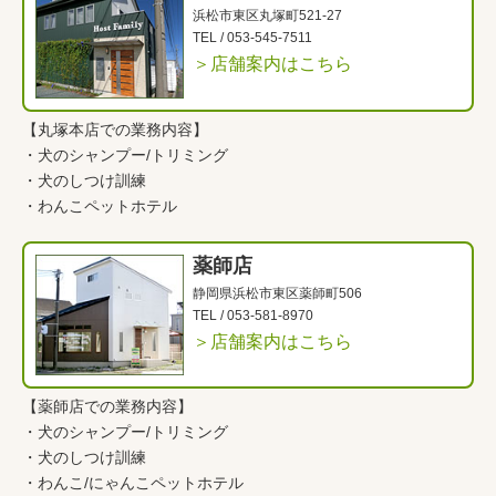
浜松市東区丸塚町521-27
TEL /
053-545-7511
＞店舗案内はこちら
【丸塚本店での業務内容】
・
犬のシャンプー/トリミング
・
犬のしつけ訓練
・
わんこペットホテル
薬師店
静岡県浜松市東区薬師町506
TEL /
053-581-8970
＞店舗案内はこちら
【薬師店での業務内容】
・
犬のシャンプー/トリミング
・
犬のしつけ訓練
・
わんこ
/
にゃんこペットホテル