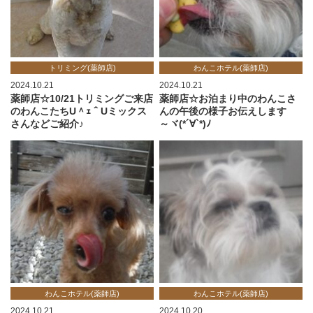
トリミング(薬師店)
わんこホテル(薬師店)
2024.10.21
2024.10.21
薬師店☆10/21トリミングご来店
薬師店☆お泊まり中のわんこさ
のわんこたちU＾ｪ＾Uミックス
んの午後の様子お伝えします
さんなどご紹介♪
～ヾ(*´∀`*)ﾉ
わんこホテル(薬師店)
わんこホテル(薬師店)
2024.10.21
2024.10.20