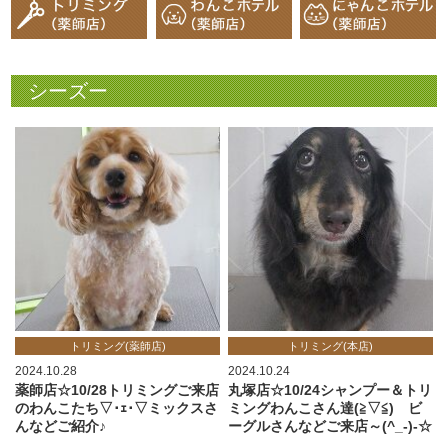
シーズー
トリミング(薬師店)
トリミング(本店)
2024.10.28
2024.10.24
薬師店☆10/28トリミングご来店
丸塚店☆10/24シャンプー＆トリ
のわんこたち▽･ｪ･▽ミックスさ
ミングわんこさん達(≧▽≦) ビ
んなどご紹介♪
ーグルさんなどご来店～(^_-)-☆