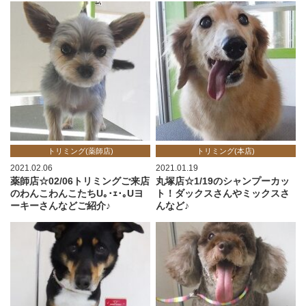
トリミング(薬師店)
トリミング(本店)
2021.02.06
2021.01.19
薬師店☆02/06トリミングご来店
丸塚店☆1/19のシャンプーカッ
のわんこわんこたちU｡･ｪ･｡Uヨ
ト！ダックスさんやミックスさ
ーキーさんなどご紹介♪
んなど♪