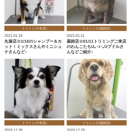
トリミング(本店)
トリミング(薬師店)
2021.01.16
2021.01.11
丸塚店☆1/16のシャンプー＆カ
薬師店☆01/11トリミングご来店
ット！ミックスさんやミニシュ
のわんこたちU｡･ｪ･｡Uプドルさ
ナさんなど♪
んなどご紹介♪
トリミング(本店)
トリミング(薬師店)
2020.12.28
2020.12.26