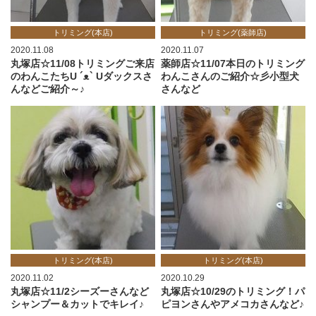
トリミング(本店)
トリミング(薬師店)
2020.11.08
2020.11.07
丸塚店☆11/08トリミングご来店
薬師店☆11/07本日のトリミング
のわんこたちU ´ᴥ` Uダックスさ
わんこさんのご紹介☆彡小型犬
んなどご紹介～♪
さんなど
トリミング(本店)
トリミング(本店)
2020.11.02
2020.10.29
丸塚店☆11/2シーズーさんなど
丸塚店☆10/29のトリミング！パ
シャンプー＆カットでキレイ♪
ピヨンさんやアメコカさんなど♪