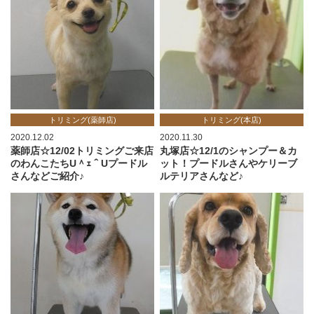
トリミング(薬師店)
トリミング(本店)
2020.12.02
2020.11.30
薬師店☆12/02トリミングご来店
丸塚店☆12/1のシャンプー＆カ
のわんこたちU＾ｪ＾Uプードル
ット！プードルさんやケリーブ
さんなどご紹介♪
ルテリアさんなど♪