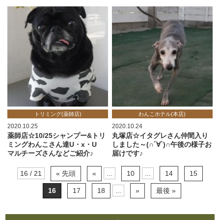
トリミング(薬師店)
わんこホテル(本店)
2020.10.25
2020.10.24
薬師店☆10/25シャンプー&トリ
丸塚店☆イタグレさん仲間入り
ミングわんこさん達U・x・U
しました～(∩´∀`)∩午後の様子お
マルチーズさんなどご紹介♪
届けです♪
16 / 21
« 先頭
«
...
10
...
14
15
16
17
18
...
»
最後 »