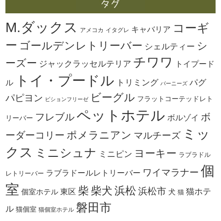
M.ダックス
コーギ
キャバリア
アメコカ
イタグレ
ー
ゴールデンレトリーバー
シ
シェルティー
チワワ
ーズー
ジャックラッセルテリア
トイプード
トイ・プードル
トリミング
パグ
ル
バーニーズ
ビーグル
パピヨン
フラットコーテッドレト
ビションフリーゼ
ペットホテル
ボ
フレブル
ボルゾイ
リーバー
ミッ
ーダーコリー
ポメラニアン
マルチーズ
クス
ミニシュナ
ヨーキー
ミニピン
ラブラドル
個
ワイマラナー
ラブラドールレトリーバー
レトリーバー
室
柴犬
浜松
柴
浜松市
東区
猫ホテ
個室ホテル
犬
猫
磐田市
ル
猫個室
猫個室ホテル