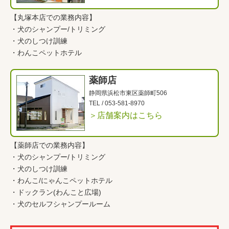
【丸塚本店での業務内容】
・
犬のシャンプー/トリミング
・
犬のしつけ訓練
・
わんこペットホテル
薬師店
静岡県浜松市東区薬師町506
TEL /
053-581-8970
＞店舗案内はこちら
【薬師店での業務内容】
・
犬のシャンプー/トリミング
・
犬のしつけ訓練
・
わんこ
/
にゃんこペットホテル
・
ドックラン(わんこと広場)
・
犬のセルフシャンプールーム