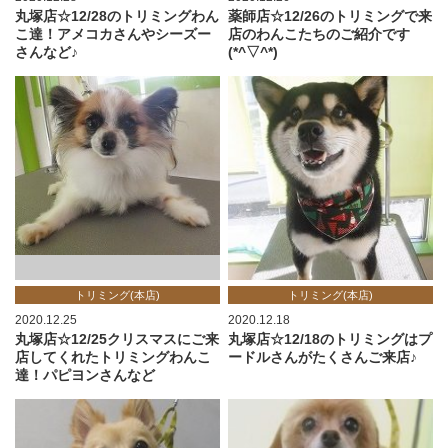
丸塚店☆12/28のトリミングわん
薬師店☆12/26のトリミングで来
こ達！アメコカさんやシーズー
店のわんこたちのご紹介です
さんなど♪
(*^▽^*)
トリミング(本店)
トリミング(本店)
2020.12.25
2020.12.18
丸塚店☆12/25クリスマスにご来
丸塚店☆12/18のトリミングはプ
店してくれたトリミングわんこ
ードルさんがたくさんご来店♪
達！パピヨンさんなど