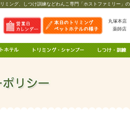
リミング、しつけ訓練など
わんこ専門「ホストファミリー」の
丸塚本店 
薬師店 