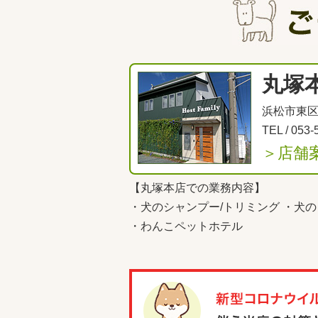
丸塚
浜松市東区丸
TEL /
053-
＞店舗
【丸塚本店での業務内容】
・
犬のシャンプー/トリミング
・
犬の
・
わんこペットホテル