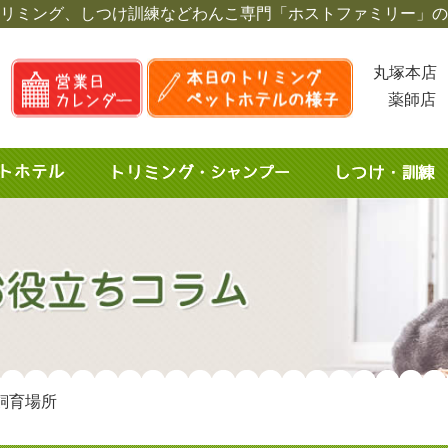
リミング、しつけ訓練など
わんこ専門「ホストファミリー」の
丸塚本店 
薬師店 
飼育場所