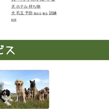
犬 ホテル 持ち物
犬 毛玉 予防
訓練
舐める
触る
飼育