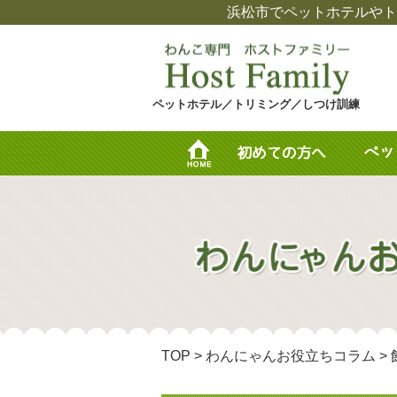
浜松市でペットホテルやト
ペットホテル／トリミング／しつけ訓練
TOP
>
わんにゃんお役立ちコラム
>