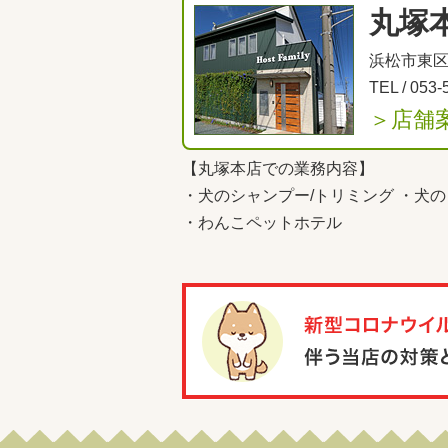
丸塚
浜松市東区丸
TEL /
053-
＞店舗
【丸塚本店での業務内容】
・
犬のシャンプー/トリミング
・
犬の
・
わんこペットホテル