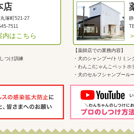
本店
塚町521-27
静
545-7511
TE
案内はこちら
【薬師店での業務内容】
しつけ訓練
・
犬のシャンプー/トリミン
・
わんこ
/
にゃんこペットホ
・
犬のセルフシャンプール