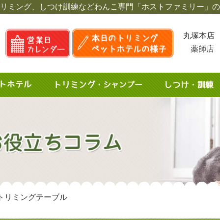
リミング、しつけ訓練など
わんこ専門「ホストファミリー」の
丸塚本店 
薬師店 
トリミングテーブル