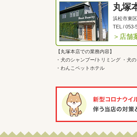
丸塚
浜松市東区丸
TEL /
053-
＞店舗
【丸塚本店での業務内容】
・
犬のシャンプー/トリミング
・
犬の
・
わんこペットホテル