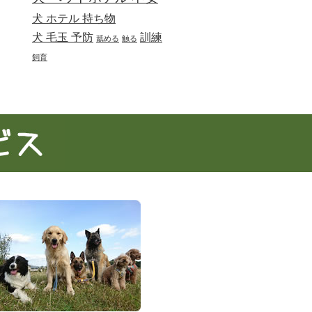
犬 ホテル 持ち物
犬 毛玉 予防
訓練
舐める
触る
飼育