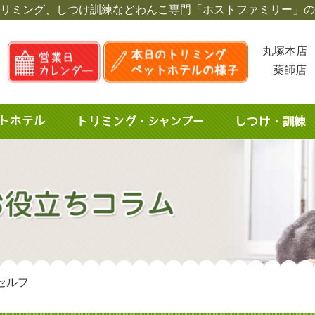
リミング、しつけ訓練など
わんこ専門「ホストファミリー」の
丸塚本店 
薬師店 
セルフ