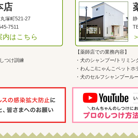
本店
塚町521-27
静
545-7511
TE
案内はこちら
【薬師店での業務内容】
しつけ訓練
・
犬のシャンプー/トリミン
・
わんこ
/
にゃんこペットホ
・
犬のセルフシャンプール