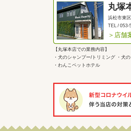
丸塚
浜松市東区丸
TEL /
053-
＞店舗
【丸塚本店での業務内容】
・
犬のシャンプー/トリミング
・
犬の
・
わんこペットホテル