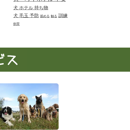
犬 ホテル 持ち物
犬 毛玉 予防
訓練
舐める
触る
飼育