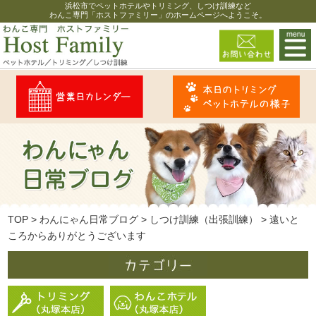
浜松市でペットホテルやトリミング、しつけ訓練など
わんこ専門「ホストファミリー」のホームページへようこそ。
TOP
>
わんにゃん日常ブログ
>
しつけ訓練（出張訓練）
>
遠いと
ころからありがとうございます