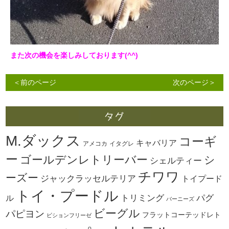
また次の機会を楽しみしております(^^)
＜前のページ
次のページ＞
M.ダックス
コーギ
キャバリア
アメコカ
イタグレ
ー
ゴールデンレトリーバー
シ
シェルティー
チワワ
ーズー
ジャックラッセルテリア
トイプード
トイ・プードル
トリミング
パグ
ル
バーニーズ
ビーグル
パピヨン
フラットコーテッドレト
ビションフリーゼ