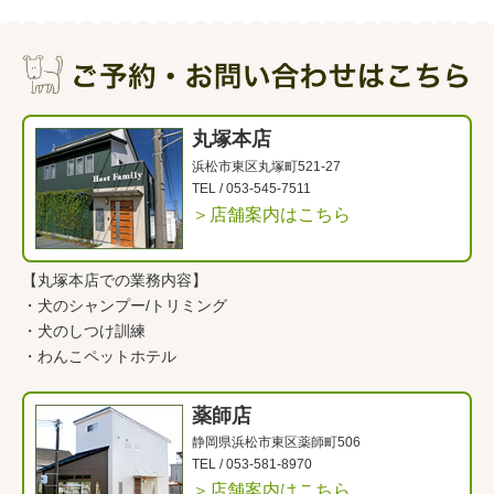
丸塚本店
浜松市東区丸塚町521-27
TEL /
053-545-7511
＞店舗案内はこちら
【丸塚本店での業務内容】
・
犬のシャンプー/トリミング
・
犬のしつけ訓練
・
わんこペットホテル
薬師店
静岡県浜松市東区薬師町506
TEL /
053-581-8970
＞店舗案内はこちら