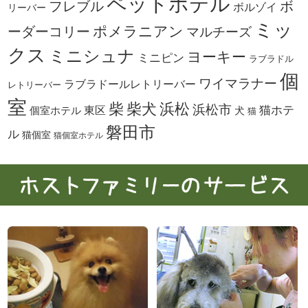
ペットホテル
ボ
フレブル
ボルゾイ
リーバー
ミッ
ーダーコリー
ポメラニアン
マルチーズ
クス
ミニシュナ
ヨーキー
ミニピン
ラブラドル
個
ワイマラナー
ラブラドールレトリーバー
レトリーバー
室
柴犬
浜松
柴
浜松市
東区
猫ホテ
個室ホテル
犬
猫
磐田市
ル
猫個室
猫個室ホテル