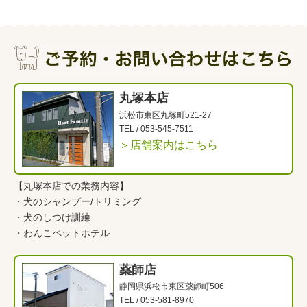
丸塚本店
浜松市東区丸塚町521-27
TEL /
053-545-7511
＞店舗案内はこちら
【丸塚本店での業務内容】
・
犬のシャンプー/トリミング
・
犬のしつけ訓練
・
わんこペットホテル
薬師店
静岡県浜松市東区薬師町506
TEL /
053-581-8970