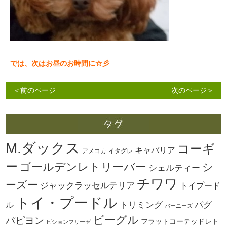
では、次はお昼のお時間に☆彡
＜前のページ
次のページ＞
M.ダックス
コーギ
キャバリア
アメコカ
イタグレ
ー
ゴールデンレトリーバー
シ
シェルティー
チワワ
ーズー
ジャックラッセルテリア
トイプード
トイ・プードル
トリミング
パグ
ル
バーニーズ
ビーグル
パピヨン
フラットコーテッドレト
ビションフリーゼ