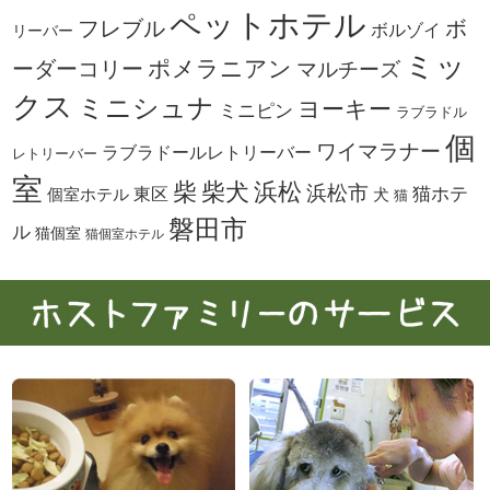
ペットホテル
ボ
フレブル
ボルゾイ
リーバー
ミッ
ーダーコリー
ポメラニアン
マルチーズ
クス
ミニシュナ
ヨーキー
ミニピン
ラブラドル
個
ワイマラナー
ラブラドールレトリーバー
レトリーバー
室
柴犬
浜松
柴
浜松市
東区
猫ホテ
個室ホテル
犬
猫
磐田市
ル
猫個室
猫個室ホテル