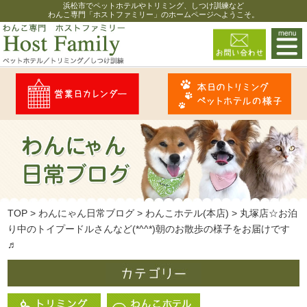
浜松市でペットホテルやトリミング、しつけ訓練など
わんこ専門「ホストファミリー」のホームページへようこそ。
TOP
>
わんにゃん日常ブログ
>
わんこホテル(本店)
>
丸塚店☆お泊
り中のトイプードルさんなど(*^^*)朝のお散歩の様子をお届けです
♬