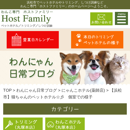
浜松市でペットホテルやトリミング、しつけ訓練など
わんこ専門「ホストファミリー」のホームページへようこそ。
TOP
>
わんにゃん日常ブログ
>
にゃんこホテル(薬師店)
>
【浜松
市】猫ちゃんのペットホテル☆彡 個室での様子