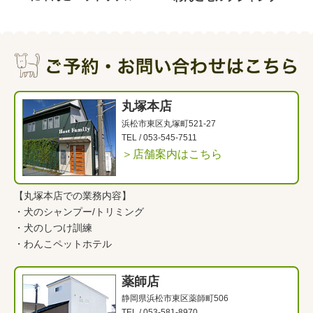
丸塚本店
浜松市東区丸塚町521-27
TEL /
053-545-7511
＞店舗案内はこちら
【丸塚本店での業務内容】
・
犬のシャンプー/トリミング
・
犬のしつけ訓練
・
わんこペットホテル
薬師店
静岡県浜松市東区薬師町506
TEL /
053-581-8970