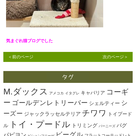
気まぐれ猫ブログでした
＜前のページ
次のページ＞
M.ダックス
コーギ
キャバリア
アメコカ
イタグレ
ー
ゴールデンレトリーバー
シ
シェルティー
チワワ
ーズー
ジャックラッセルテリア
トイプード
トイ・プードル
トリミング
パグ
ル
バーニーズ
ビーグル
パピヨン
フラットコーテッドレト
ビションフリーゼ