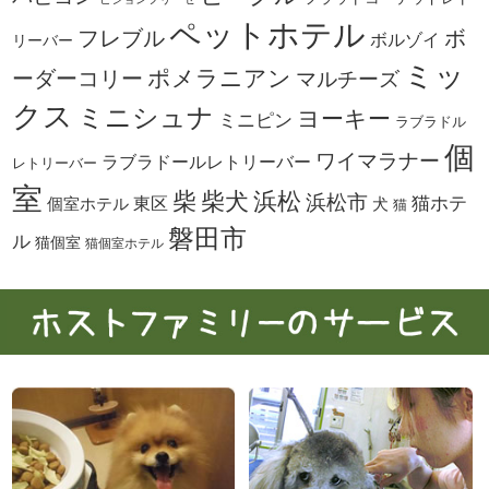
ペットホテル
ボ
フレブル
ボルゾイ
リーバー
ミッ
ーダーコリー
ポメラニアン
マルチーズ
クス
ミニシュナ
ヨーキー
ミニピン
ラブラドル
個
ワイマラナー
ラブラドールレトリーバー
レトリーバー
室
柴犬
浜松
柴
浜松市
東区
猫ホテ
個室ホテル
犬
猫
磐田市
ル
猫個室
猫個室ホテル