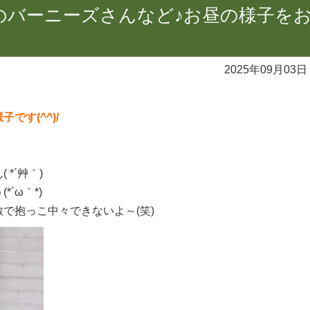
のバーニーズさんなど♪お昼の様子を
2025年09月03日
です(^^)/
*´艸｀)
´ω｀*)
で抱っこ中々できないよ～(笑)