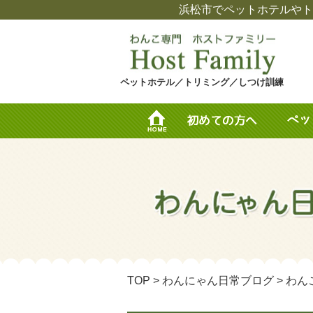
浜松市でペットホテルやト
ペットホテル／トリミング／しつけ訓練
TOP
>
わんにゃん日常ブログ
>
わん