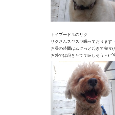
トイプードルのリク
リクさんスヤスヤ眠っております
お昼の時間はムクっと起きて完食(≧
お外では起きたてで眩しそう～( *´