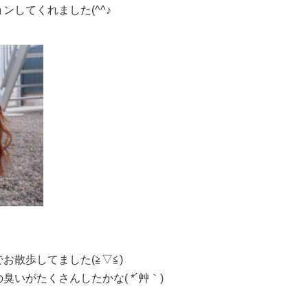
してくれました(^^♪
お散歩してました(≧▽≦)
いがたくさんしたかな( *´艸｀)