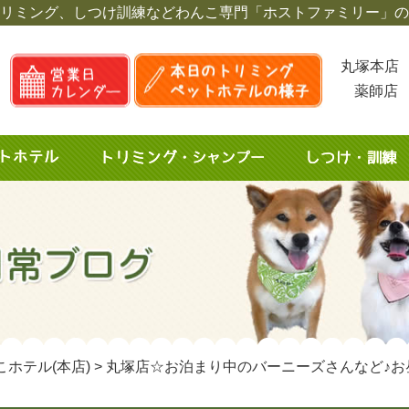
リミング、しつけ訓練など
わんこ専門「ホストファミリー」の
丸塚本店 
薬師店 
こホテル(本店)
>
丸塚店☆お泊まり中のバーニーズさんなど♪お昼の