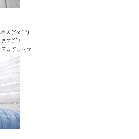
(*´ω｀*)
す(^^♪
れてますよ～☆