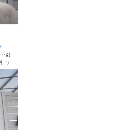
▽≦)
艸｀)