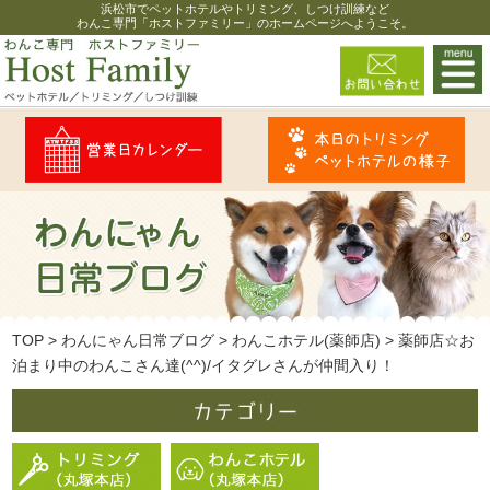
浜松市でペットホテルやトリミング、しつけ訓練など
わんこ専門「ホストファミリー」のホームページへようこそ。
TOP
>
わんにゃん日常ブログ
>
わんこホテル(薬師店)
>
薬師店☆お
泊まり中のわんこさん達(^^)/イタグレさんが仲間入り！