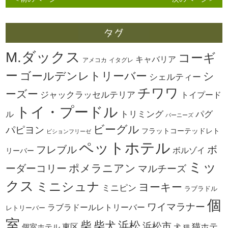
M.ダックス
コーギ
キャバリア
アメコカ
イタグレ
ー
ゴールデンレトリーバー
シ
シェルティー
チワワ
ーズー
ジャックラッセルテリア
トイプード
トイ・プードル
トリミング
パグ
ル
バーニーズ
ビーグル
パピヨン
フラットコーテッドレト
ビションフリーゼ
ペットホテル
ボ
フレブル
ボルゾイ
リーバー
ミッ
ーダーコリー
ポメラニアン
マルチーズ
クス
ミニシュナ
ヨーキー
ミニピン
ラブラドル
個
ワイマラナー
ラブラドールレトリーバー
レトリーバー
室
柴犬
浜松
柴
浜松市
東区
猫ホテ
個室ホテル
犬
猫