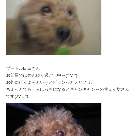
プードルlatteさん
お部屋ではのんびり過ごし中～(*´∀`*)
お外に行くよ～というとピョンっとノリノリ♪
ちょっとでも一人ぼっちになるとキャンキャン～の甘えん坊さん
です(ﾉ∀＼*)