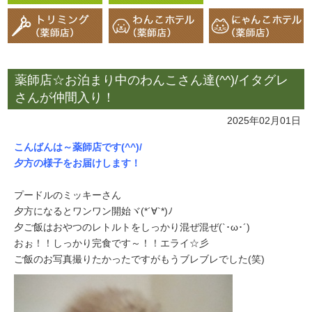
薬師店☆お泊まり中のわんこさん達(^^)/イタグレ
さんが仲間入り！
2025年02月01日
こんばんは～薬師店です(^^)/
夕方の様子をお届けします！
プードルのミッキーさん
夕方になるとワンワン開始ヾ(*´∀`*)ﾉ
夕ご飯はおやつのレトルトをしっかり混ぜ混ぜ(`･ω･´)
おぉ！！しっかり完食です～！！エライ☆彡
ご飯のお写真撮りたかったですがもうブレブレでした(笑)