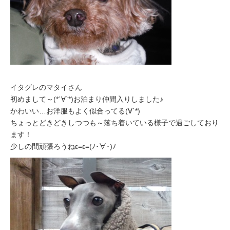
イタグレのマタイさん
初めまして～(*´∀`*)お泊まり仲間入りしました♪
かわいい…お洋服もよく似合ってる(∀`*)ゞ
ちょっとどきどきしつつも～落ち着いている様子で過ごしており
ます！
少しの間頑張ろうねε=ε=(ﾉ･∀･)ﾉ