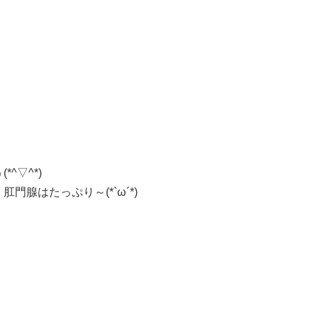
^▽^*)
腺はたっぷり～(*`ω´*)