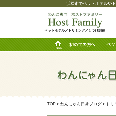
浜松市でペットホテルやト
ペットホテル／トリミング／しつけ訓練
TOP
>
わんにゃん日常ブログ
>
トリ