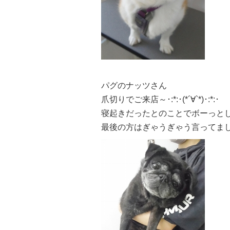
パグのナッツさん
爪切りでご来店～･:*:･(*´∀`*)･:*:･
寝起きだったとのことでボーっと
最後の方はぎゃうぎゃう言ってました