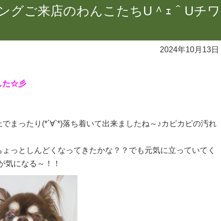
リミングご来店のわんこたちU＾ｪ＾Uチワ
2024年10月13日
した☆彡
まったり(*´∀`*)落ち着いて出来ましたね～♪カピカピの汚れ
ちょっとしんどくなってきたかな？？でも元気に立っていてく
んが気になる～！！