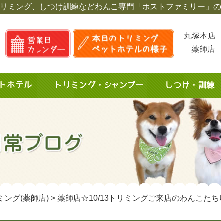
リミング、しつけ訓練など
わんこ専門「ホストファミリー」の
丸塚本店 
薬師店 
ミング(薬師店)
>
薬師店☆10/13トリミングご来店のわんこたち