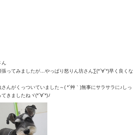
さん
ってみましたが…やっぱり怒りん坊さん∑(*´∀`*)早く良くな
んがくっついていました～( *´艸｀)無事にサラサラに♪しっ
ましたねヾ(*´∀`*)ﾉ