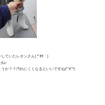
ていたレオンさん( *´艸｀)
ね♪
か？？汚れにくくなるといいですね(*´∀`*)