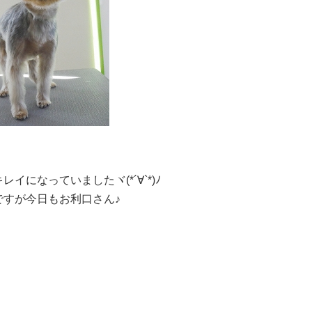
になっていましたヾ(*´∀`*)ﾉ
すが今日もお利口さん♪