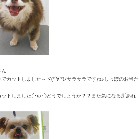
さん
カットしました～ヾ(*´∀`*)ﾉサラサラですね♪しっぽのお当た
トしました(`･ω･´)どうでしょうか？？また気になる所あれ