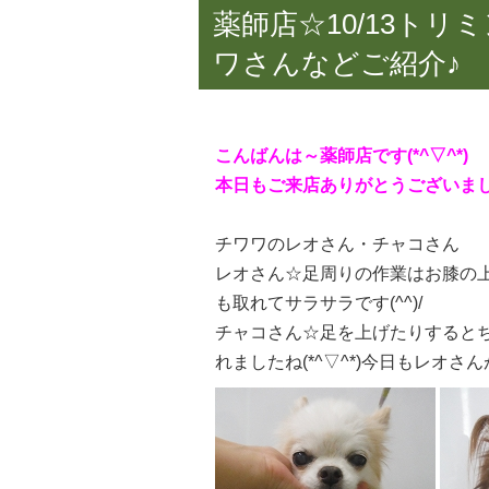
薬師店☆10/13ト
ワさんなどご紹介♪
こんばんは～薬師店です(*^▽^*)
本日もご来店ありがとうございま
チワワのレオさん・チャコさん
レオさん☆足周りの作業はお膝の上で
も取れてサラサラです(^^)/
チャコさん☆足を上げたりすると
れましたね(*^▽^*)今日もレオさ