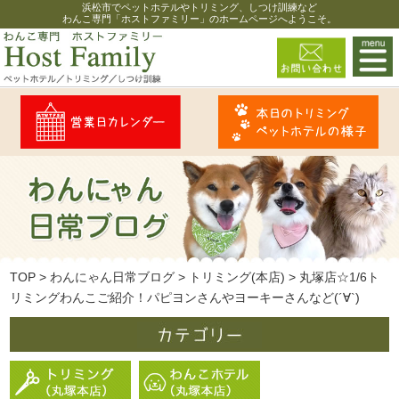
浜松市でペットホテルやトリミング、しつけ訓練など
わんこ専門「ホストファミリー」のホームページへようこそ。
TOP
>
わんにゃん日常ブログ
>
トリミング(本店)
>
丸塚店☆1/6ト
リミングわんこご紹介！パピヨンさんやヨーキーさんなど(´∀`)