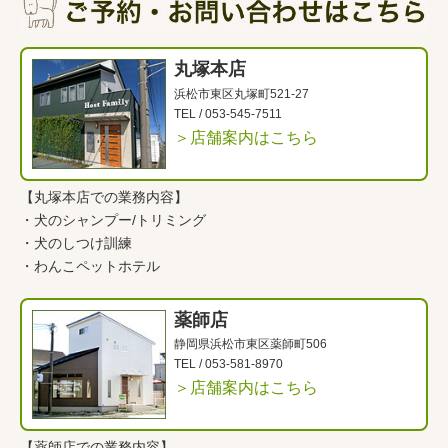
丸塚本店
浜松市東区丸塚町521-27
TEL /
053-545-7511
＞店舗案内はこちら
【丸塚本店での業務内容】
・
犬のシャンプー/トリミング
・
犬のしつけ訓練
・
わんこペットホテル
薬師店
静岡県浜松市東区薬師町506
TEL /
053-581-8970
＞店舗案内はこちら
【薬師店での業務内容】