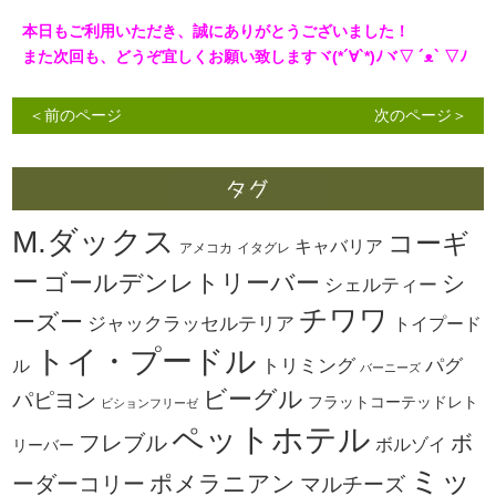
本日もご利用いただき、誠にありがとうございました！
また次回も、どうぞ宜しくお願い致しますヾ(*´∀`*)ﾉヾ▽ ´ᴥ` ▽ﾉ
＜前のページ
次のページ＞
M.ダックス
コーギ
キャバリア
アメコカ
イタグレ
ー
ゴールデンレトリーバー
シ
シェルティー
チワワ
ーズー
ジャックラッセルテリア
トイプード
トイ・プードル
トリミング
パグ
ル
バーニーズ
ビーグル
パピヨン
フラットコーテッドレト
ビションフリーゼ
ペットホテル
ボ
フレブル
ボルゾイ
リーバー
ミッ
ーダーコリー
ポメラニアン
マルチーズ