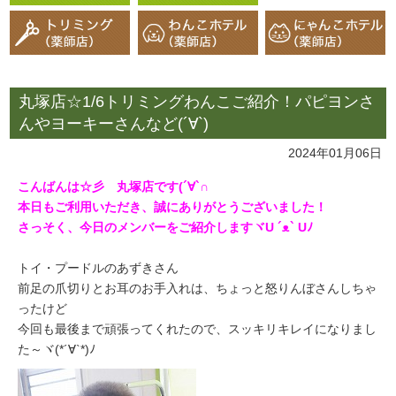
丸塚店☆1/6トリミングわんこご紹介！パピヨンさ
んやヨーキーさんなど(´∀`)
2024年01月06日
こんばんは☆彡 丸塚店です(´∀`∩
本日もご利用いただき、誠にありがとうございました！
さっそく、今日のメンバーをご紹介しますヾU ´ᴥ` Uﾉ
トイ・プードルのあずきさん
前足の爪切りとお耳のお手入れは、ちょっと怒りんぼさんしちゃ
ったけど
今回も最後まで頑張ってくれたので、スッキリキレイになりまし
た～ヾ(*´∀`*)ﾉ