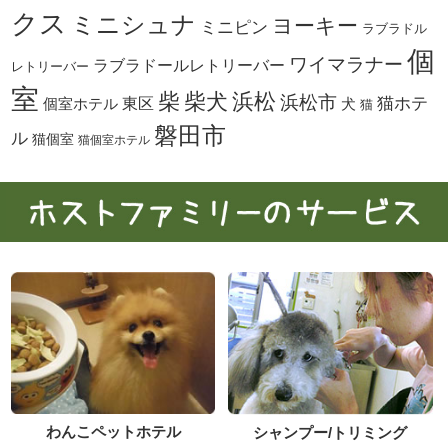
クス
ミニシュナ
ヨーキー
ミニピン
ラブラドル
個
ワイマラナー
ラブラドールレトリーバー
レトリーバー
室
柴犬
浜松
柴
浜松市
東区
猫ホテ
個室ホテル
犬
猫
磐田市
ル
猫個室
猫個室ホテル
わんこペットホテル
シャンプー/トリミング