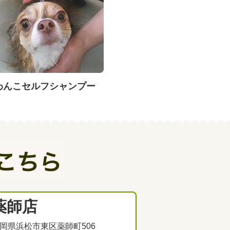
わんこセルフシャンプー
薬師店
岡県浜松市東区薬師町506