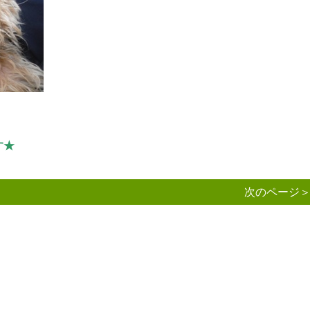
す★
次のページ