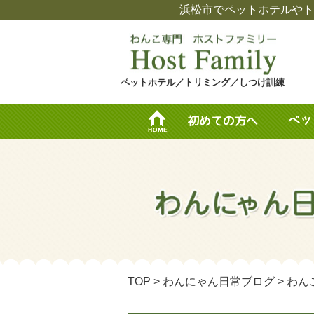
浜松市でペットホテルやト
ペットホテル／トリミング／しつけ訓練
TOP
>
わんにゃん日常ブログ
>
わん