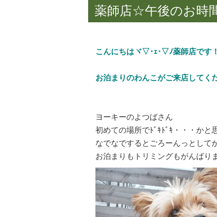
薬師店☆午後のお時
こんにちはヾ▽･ｪ･▽ﾉ薬師店です
お泊まりのわんこがご来店してく
ヨーキーのよつばさん
初めての場所でﾄﾞｷﾄﾞｷ・・・かと
なでなでするとごろーんっとして
お泊まりもトリミングもがんばり