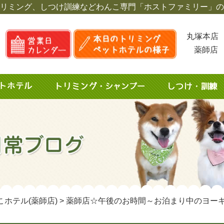
リミング、しつけ訓練など
わんこ専門「ホストファミリー」の
丸塚本店 
薬師店 
こホテル(薬師店)
>
薬師店☆午後のお時間～お泊まり中のヨー