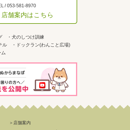
L /
053-581-8970
＞店舗案内はこちら
グ
・
犬のしつけ訓練
テル
・
ドックラン(わんこと広場)
ーム
＞店舗案内