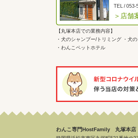
TEL /
053-
＞店舗
【丸塚本店での業務内容】
・
犬のシャンプー/トリミング
・
犬の
・
わんこペットホテル
わんこ専門HostFamily 丸塚本店