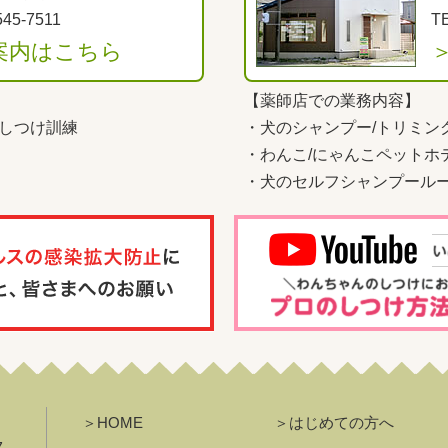
545-7511
TE
案内はこちら
【薬師店での業務内容】
しつけ訓練
・
犬のシャンプー/トリミン
・
わんこ
/
にゃんこペットホ
・
犬のセルフシャンプール
＞HOME
＞はじめての方へ