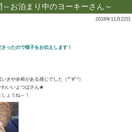
間～お泊まり中のヨーキーさん～
2018年11月22日
！
ださったので様子をお伝えします！
思いきや余裕がある感じでした（*ﾟ∀ﾟ*）
かわいいよつばさん★
ましょうね～！