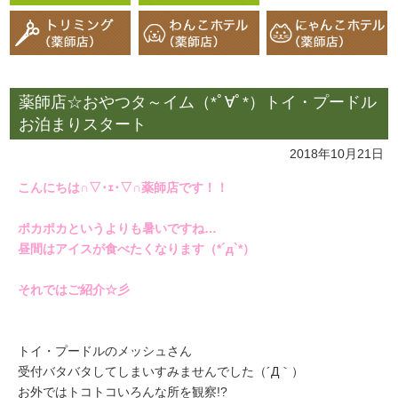
薬師店☆おやつタ～イム（*ﾟ∀ﾟ*）トイ・プードル
お泊まりスタート
2018年10月21日
こんにちは∩▽･ｪ･▽∩薬師店です！！
ポカポカというよりも暑いですね…
昼間はアイスが食べたくなります（*´д`*）
それではご紹介☆彡
トイ・プードルのメッシュさん
受付バタバタしてしまいすみませんでした（´Д｀）
お外ではトコトコいろんな所を観察!?