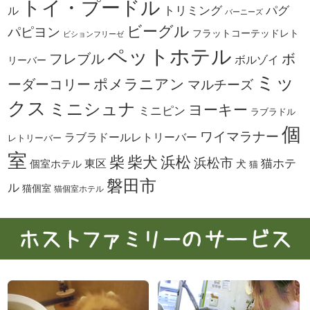
トイ・プードル
トリミング
パグ
ル
バーニーズ
ビーグル
パピヨン
フラットコーテッドレト
ビションフリーゼ
ペットホテル
ボ
フレブル
ボルゾイ
リーバー
ミッ
ーダーコリー
ポメラニアン
マルチーズ
クス
ミニシュナ
ヨーキー
ミニピン
ラブラドル
個
ワイマラナー
ラブラドールレトリーバー
レトリーバー
室
柴犬
浜松
柴
浜松市
東区
猫ホテ
個室ホテル
犬
猫
磐田市
ル
猫個室
猫個室ホテル