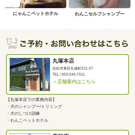
にゃんこペットホテル
わんこセルフシャンプー
丸塚本店
浜松市東区丸塚町521-27
TEL /
053-545-7511
＞店舗案内はこちら
【丸塚本店での業務内容】
・
犬のシャンプー/トリミング
・
犬のしつけ訓練
・
わんこペットホテル