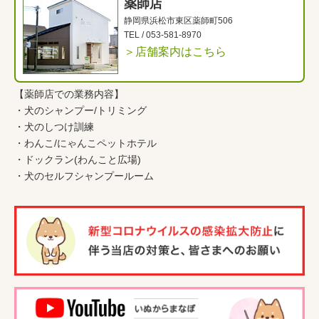
薬師店
静岡県浜松市東区薬師町506
TEL /
053-581-8970
＞店舗案内はこちら
【薬師店での業務内容】
・
犬のシャンプー/トリミング
・
犬のしつけ訓練
・
わんこ
/
にゃんこペットホテル
・
ドックラン(わんこと広場)
・
犬のセルフシャンプールーム