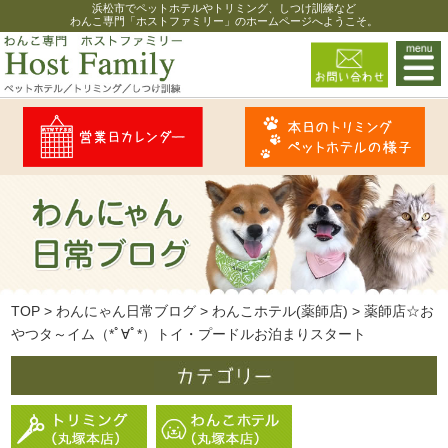
浜松市でペットホテルやトリミング、しつけ訓練など
わんこ専門「ホストファミリー」のホームページへようこそ。
TOP
>
わんにゃん日常ブログ
>
わんこホテル(薬師店)
>
薬師店☆お
やつタ～イム（*ﾟ∀ﾟ*）トイ・プードルお泊まりスタート