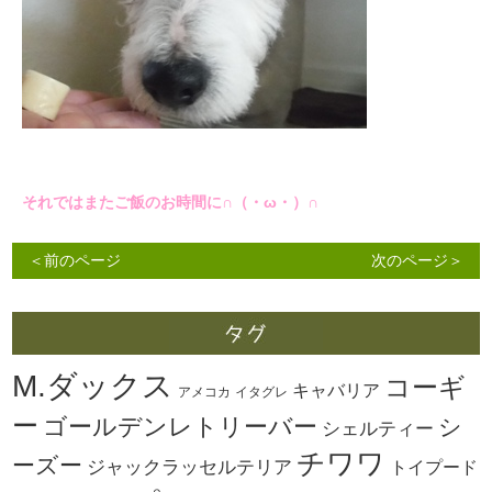
それではまたご飯のお時間に∩（・ω・）∩
＜前のページ
次のページ＞
M.ダックス
コーギ
キャバリア
アメコカ
イタグレ
ー
ゴールデンレトリーバー
シ
シェルティー
チワワ
ーズー
ジャックラッセルテリア
トイプード