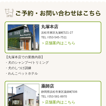
丸塚本店
浜松市東区丸塚町521-27
TEL /
053-545-7511
＞店舗案内はこちら
【丸塚本店での業務内容】
・
犬のシャンプー/トリミング
・
犬のしつけ訓練
・
わんこペットホテル
薬師店
静岡県浜松市東区薬師町506
TEL /
053-581-8970
＞店舗案内はこちら