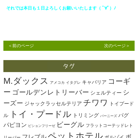
それでは本日も１日よろしくお願いいたします（ ﾟ∀ﾟ）ﾉ
＜前のページ
次のページ＞
M.ダックス
コーギ
キャバリア
アメコカ
イタグレ
ー
ゴールデンレトリーバー
シ
シェルティー
チワワ
ーズー
ジャックラッセルテリア
トイプード
トイ・プードル
トリミング
パグ
ル
バーニーズ
ビーグル
パピヨン
フラットコーテッドレト
ビションフリーゼ
ペットホテル
ボ
フレブル
ボルゾイ
リーバー