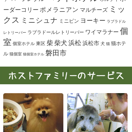
ミッ
ーダーコリー
ポメラニアン
マルチーズ
クス
ミニシュナ
ヨーキー
ミニピン
ラブラドル
個
ワイマラナー
ラブラドールレトリーバー
レトリーバー
室
柴犬
浜松
柴
浜松市
東区
猫ホテ
個室ホテル
犬
猫
磐田市
ル
猫個室
猫個室ホテル