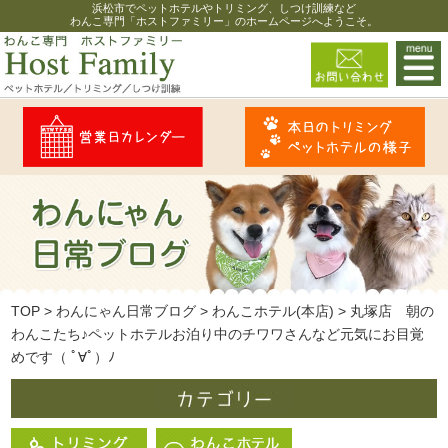
浜松市でペットホテルやトリミング、しつけ訓練など
わんこ専門「ホストファミリー」のホームページへようこそ。
TOP
>
わんにゃん日常ブログ
>
わんこホテル(本店)
>
丸塚店 朝の
わんこたち♪ペットホテルお泊り中のチワワさんなど元気にお目覚
めです（ ﾟ∀ﾟ）ﾉ