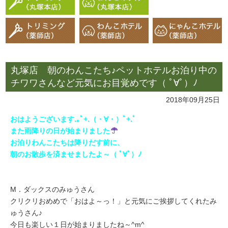
丸塚店 朝のわんこたち♪ペットホテルお泊り中の
チワワさんなど元気にお目覚めです（ ﾟ∀ﾟ）ﾉ
2018年09月25日
おはようございます.｡ﾟ+.（・∀・）ﾟ+.ﾟ
また雨降りの日が始まりました
お泊りわんこたちは降りだす前に、
朝のお散歩を済ませましたよ～（ ﾟ∀ﾟ）ﾉ
M．ダックスのみゅうさん
クリクリおめめで「おはよ～っ！」と元気にご挨拶してくれたみ
ゅうさん♪
今日も楽しい１日が始まりましたね～^m^