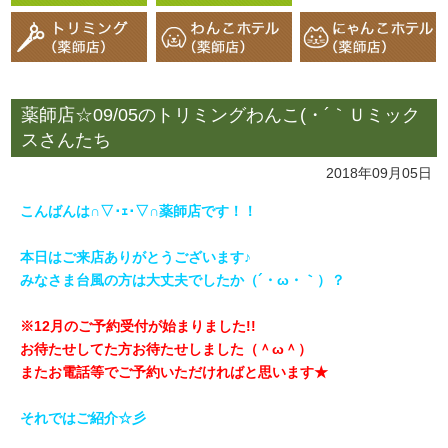
薬師店☆09/05のトリミングわんこ(・´｀Ｕミック
スさんたち
2018年09月05日
こんばんは∩▽･ｪ･▽∩薬師店です！！
本日はご来店ありがとうございます♪
みなさま台風の方は大丈夫でしたか（´・ω・｀）？
※12月のご予約受付が始まりました!!
お待たせしてた方お待たせしました（＾ω＾）
またお電話等でご予約いただければと思います★
それではご紹介☆彡