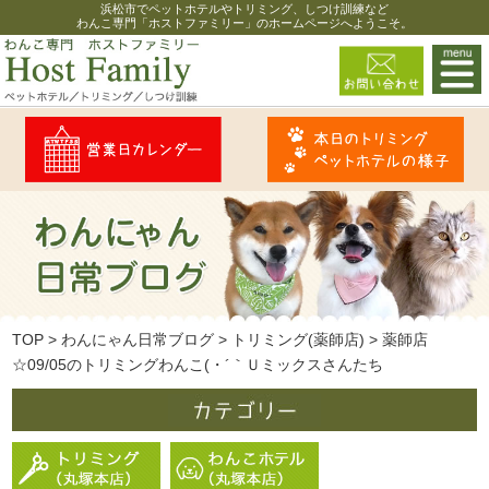
浜松市でペットホテルやトリミング、しつけ訓練など
わんこ専門「ホストファミリー」のホームページへようこそ。
TOP
>
わんにゃん日常ブログ
>
トリミング(薬師店)
>
薬師店
☆09/05のトリミングわんこ(・´｀Ｕミックスさんたち