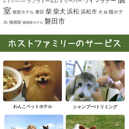
ワイマラナー
ラブラドールレトリーバー
レトリーバー
室
柴犬
浜松
柴
浜松市
東区
猫ホテ
個室ホテル
犬
猫
磐田市
ル
猫個室
猫個室ホテル
わんこペットホテル
シャンプー/トリミング