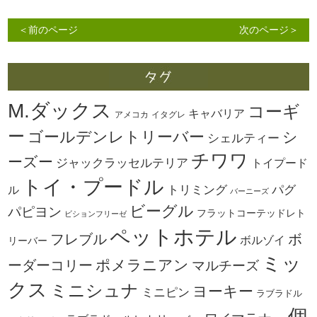
＜前のページ
次のページ＞
M.ダックス
コーギ
キャバリア
アメコカ
イタグレ
ー
ゴールデンレトリーバー
シ
シェルティー
チワワ
ーズー
ジャックラッセルテリア
トイプード
トイ・プードル
トリミング
パグ
ル
バーニーズ
ビーグル
パピヨン
フラットコーテッドレト
ビションフリーゼ
ペットホテル
ボ
フレブル
ボルゾイ
リーバー
ミッ
ーダーコリー
ポメラニアン
マルチーズ
クス
ミニシュナ
ヨーキー
ミニピン
ラブラドル
個