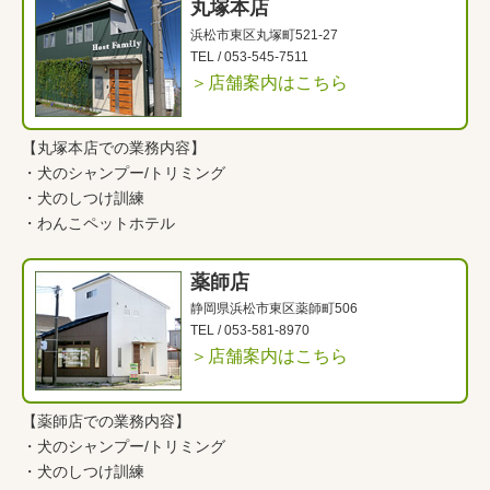
丸塚本店
浜松市東区丸塚町521-27
TEL /
053-545-7511
＞店舗案内はこちら
【丸塚本店での業務内容】
・
犬のシャンプー/トリミング
・
犬のしつけ訓練
・
わんこペットホテル
薬師店
静岡県浜松市東区薬師町506
TEL /
053-581-8970
＞店舗案内はこちら
【薬師店での業務内容】
・
犬のシャンプー/トリミング
・
犬のしつけ訓練