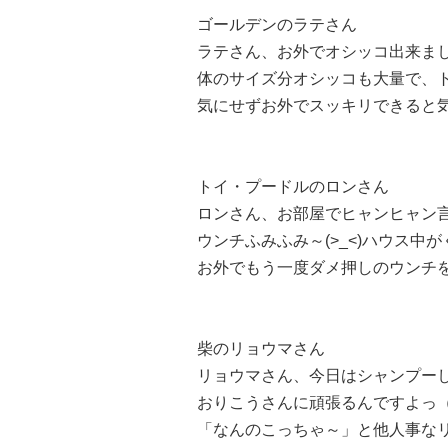
ゴールデンのラテさん
ラテさん、お外でオシッコ出来ました
体のサイズ分オシッコも大量で、
気にせずお外でスッキリできると気
トイ・プードルのロンさん
ロンさん、お部屋でヒャンヒャン
ウンチふみふみ～(>_<)ハウス中
お外でもう一度ダメ押しのウンチ
柴のリョウマさん
リョウマさん、今日はシャンプーし
おりこうさんに頑張るんですよっ（ 
「なんのこっちゃ～」と他人事な