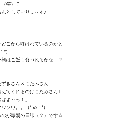
う（笑）？
んとしておりま～す♪
がどこから呼ばれているのかと
｀*）
今朝はご飯も食べれるかな～？
あずきさん＆こたみさん
迎えてくれるのはこたみさん♪
おはよ～っ！」
ソワ。。（*´ω｀*）
るのが毎朝の日課（？）です☆