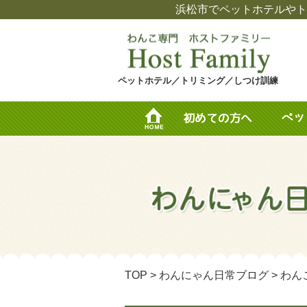
浜松市でペットホテルやト
ペットホテル／トリミング／しつけ訓練
TOP
>
わんにゃん日常ブログ
>
わん