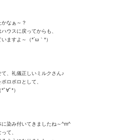
たかなぁ～？
はハウスに戻ってからも、
ますよ～（*´ω｀*）
せて、礼儀正しいミルクさん♪
をポロポロとして、
ﾟ∀ﾟ*）
に染み付いてきましたね～^m^
なって、