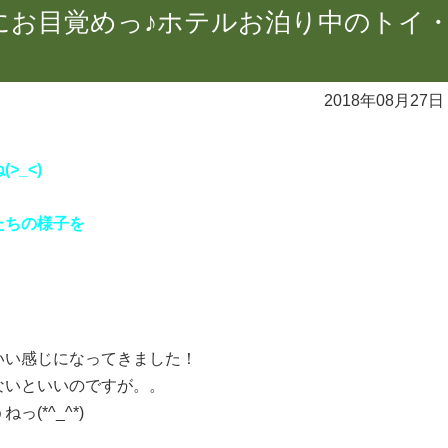
にお目覚めっ♪ホテルお泊り中のトイ
2018年08月27日
_<)
たちの様子を
いい感じになってきました！
ないといいのですが。。
(*^_^*)