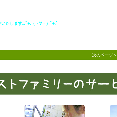
します.｡ﾟ+.（・∀・）ﾟ+.ﾟ
次のページ