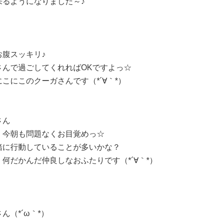
るようになりました～♪
腹スッキリ♪
さんで過ごしてくれればOKですよっ☆
こにこのクーガさんです（*´∀｀*）
さん
、今朝も問題なくお目覚めっ☆
緒に行動していることが多いかな？
何だかんだ仲良しなおふたりです（*´∀｀*）
（*´ω｀*）