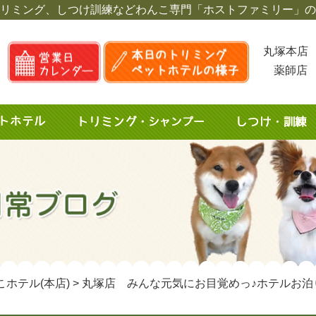
リミング、しつけ訓練など
わんこ専門「ホストファミリー」の
丸塚本店 
薬師店 
こホテル(本店)
>
丸塚店 みんな元気にお目覚めっ♪ホテルお泊