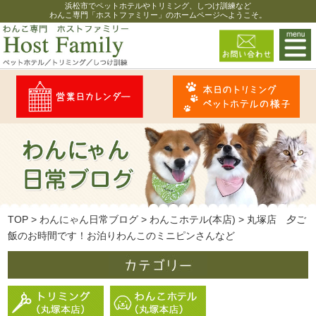
浜松市でペットホテルやトリミング、しつけ訓練など
わんこ専門「ホストファミリー」のホームページへようこそ。
TOP
>
わんにゃん日常ブログ
>
わんこホテル(本店)
>
丸塚店 夕ご
飯のお時間です！お泊りわんこのミニピンさんなど