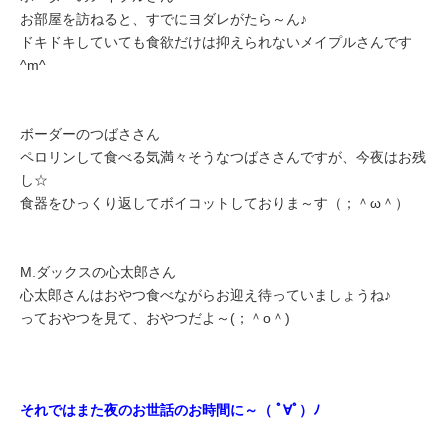
お部屋を訪ねると、すでにヨダレがたら～ん♪
ドキドキしていても食欲だけは抑えられないメイプルさんです
^m^
ボーダーのつばささん
ペロリンして食べる気満々そうなつばささんですが、今夜はお残
し☆
食器をひっくり返してボイコットしておりま～す（；＾ω＾）
M.ダックスの心太郎さん
心太郎さんはおやつ食べながらお迎え待っていましょうね♪
っておやつを見て、おやつだよ～(；＾o＾)
それではまた夜のお世話のお時間に～（ ﾟ∀ﾟ）ﾉ