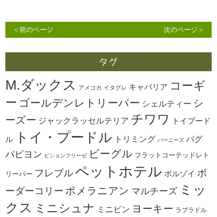
＜前のページ
次のページ＞
M.ダックス
コーギ
キャバリア
アメコカ
イタグレ
ー
ゴールデンレトリーバー
シ
シェルティー
チワワ
ーズー
ジャックラッセルテリア
トイプード
トイ・プードル
トリミング
パグ
ル
バーニーズ
ビーグル
パピヨン
フラットコーテッドレト
ビションフリーゼ
ペットホテル
ボ
フレブル
ボルゾイ
リーバー
ミッ
ーダーコリー
ポメラニアン
マルチーズ
クス
ミニシュナ
ヨーキー
ミニピン
ラブラドル