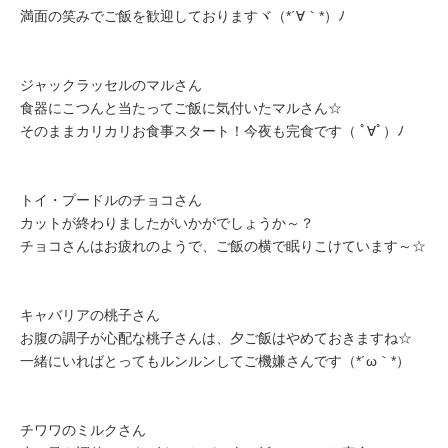
満面の笑みでご飯を歓迎しておりますヾ（*´∀｀*）ﾉ
ジャックラッセルのマルさん
食器にこつんと当たってご飯に気付いたマルさん☆
そのままカリカリお食事スタート！今夜も完食です（ ﾟ∀ﾟ）ﾉ
トイ・プードルのチョコさん
カットが終わりましたがいかがでしょうか～？
チョコさんはお疲れのようで、ご飯の横で眠りこけています～☆
キャバリアの桃子さん
お腹の調子が心配な桃子さんは、夕ご飯はやめておきますね☆
一緒にいればとってもルンルンしてご機嫌さんです（*´ω｀*）
チワワのミルクさん