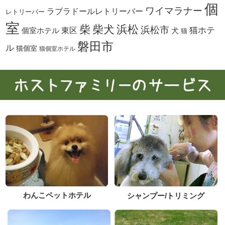
個
ワイマラナー
ラブラドールレトリーバー
レトリーバー
室
柴犬
浜松
柴
浜松市
東区
猫ホテ
個室ホテル
犬
猫
磐田市
ル
猫個室
猫個室ホテル
わんこペットホテル
シャンプー/トリミング