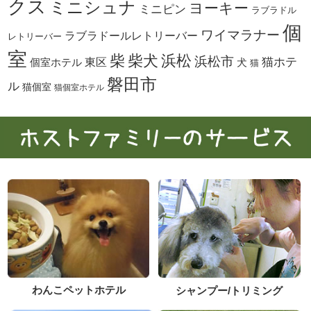
クス
ミニシュナ
ヨーキー
ミニピン
ラブラドル
個
ワイマラナー
ラブラドールレトリーバー
レトリーバー
室
柴犬
浜松
柴
浜松市
東区
猫ホテ
個室ホテル
犬
猫
磐田市
ル
猫個室
猫個室ホテル
わんこペットホテル
シャンプー/トリミング