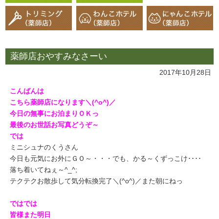
薬師店おやすみなさーい
2017年10月28日
こんばんは
こちら薬師店になります＼(^o^)／
今日の無事にお泊まりＯＫっ
最後のお世話お写真どうぞ～
では
ミニシュナのくうさん
今日も元気にお外にＧＯ～・・・でも、かる～くずっこけ････
落ち着いてねぇ～^_^;
テクテクお散歩して気分転換完了＼(^o^)／また朝にねっ
ではでは
皆様また明日