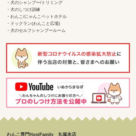
・
犬のシャンプー/トリミング
・
犬のしつけ訓練
・
わんこ
/
にゃんこペットホテル
・
ドックラン(わんこと広場)
・
犬のセルフシャンプールーム
わんこ専門HostFamily 丸塚本店