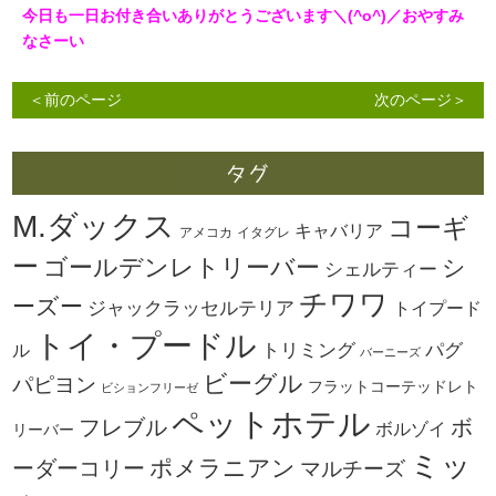
今日も一日お付き合いありがとうございます＼(^o^)／おやすみ
なさーい
＜前のページ
次のページ＞
M.ダックス
コーギ
キャバリア
アメコカ
イタグレ
ー
ゴールデンレトリーバー
シ
シェルティー
チワワ
ーズー
ジャックラッセルテリア
トイプード
トイ・プードル
トリミング
パグ
ル
バーニーズ
ビーグル
パピヨン
フラットコーテッドレト
ビションフリーゼ
ペットホテル
ボ
フレブル
ボルゾイ
リーバー
ミッ
ーダーコリー
ポメラニアン
マルチーズ