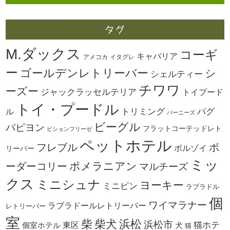
M.ダックス
コーギ
キャバリア
アメコカ
イタグレ
ー
ゴールデンレトリーバー
シ
シェルティー
チワワ
ーズー
ジャックラッセルテリア
トイプード
トイ・プードル
トリミング
パグ
ル
バーニーズ
ビーグル
パピヨン
フラットコーテッドレト
ビションフリーゼ
ペットホテル
ボ
フレブル
ボルゾイ
リーバー
ミッ
ーダーコリー
ポメラニアン
マルチーズ
クス
ミニシュナ
ヨーキー
ミニピン
ラブラドル
個
ワイマラナー
ラブラドールレトリーバー
レトリーバー
室
柴犬
浜松
柴
浜松市
東区
猫ホテ
個室ホテル
犬
猫