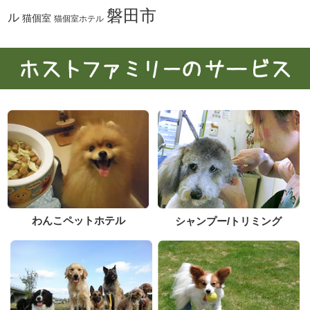
磐田市
ル
猫個室
猫個室ホテル
わんこペットホテル
シャンプー/トリミング