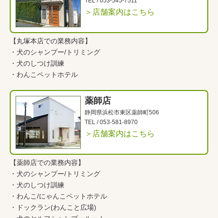
TEL /
053-545-7511
＞店舗案内はこちら
【丸塚本店での業務内容】
・
犬のシャンプー/トリミング
・
犬のしつけ訓練
・
わんこペットホテル
薬師店
静岡県浜松市東区薬師町506
TEL /
053-581-8970
＞店舗案内はこちら
【薬師店での業務内容】
・
犬のシャンプー/トリミング
・
犬のしつけ訓練
・
わんこ
/
にゃんこペットホテル
・
ドックラン(わんこと広場)