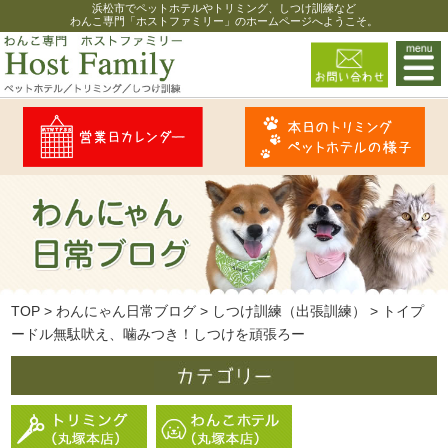
浜松市でペットホテルやトリミング、しつけ訓練など
わんこ専門「ホストファミリー」のホームページへようこそ。
TOP
>
わんにゃん日常ブログ
>
しつけ訓練（出張訓練）
>
トイプ
ードル無駄吠え、噛みつき！しつけを頑張ろー