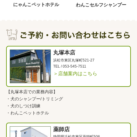
にゃんこペットホテル
わんこセルフシャンプー
丸塚本店
浜松市東区丸塚町521-27
TEL /
053-545-7511
＞店舗案内はこちら
【丸塚本店での業務内容】
・
犬のシャンプー/トリミング
・
犬のしつけ訓練
・
わんこペットホテル
薬師店
静岡県浜松市東区薬師町506