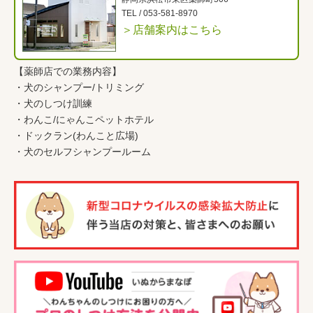
TEL /
053-581-8970
＞店舗案内はこちら
【薬師店での業務内容】
・
犬のシャンプー/トリミング
・
犬のしつけ訓練
・
わんこ
/
にゃんこペットホテル
・
ドックラン(わんこと広場)
・
犬のセルフシャンプールーム