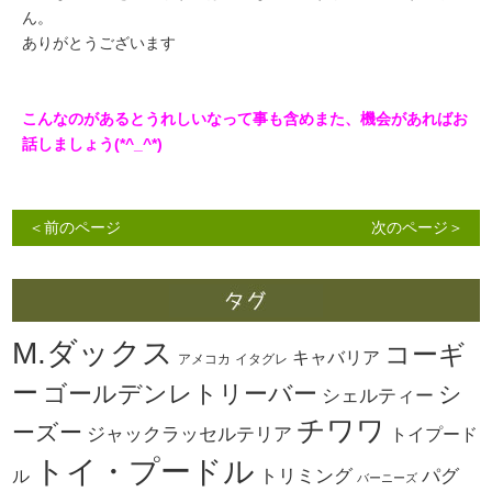
ん。
ありがとうございます
こんなのがあるとうれしいなって事も含めまた、機会があればお
話しましょう(*^_^*)
＜前のページ
次のページ＞
M.ダックス
コーギ
キャバリア
アメコカ
イタグレ
ー
ゴールデンレトリーバー
シ
シェルティー
チワワ
ーズー
ジャックラッセルテリア
トイプード
トイ・プードル
トリミング
パグ
ル
バーニーズ