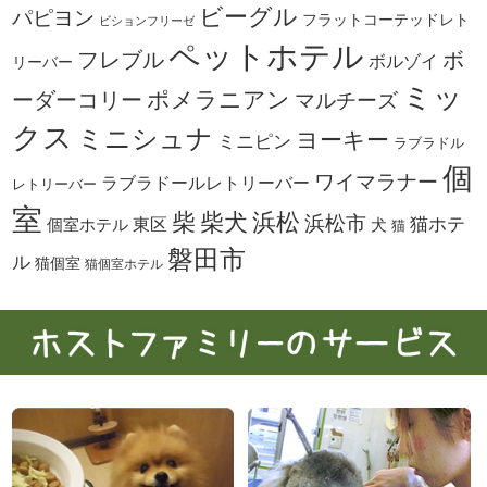
ビーグル
パピヨン
フラットコーテッドレト
ビションフリーゼ
ペットホテル
ボ
フレブル
ボルゾイ
リーバー
ミッ
ーダーコリー
ポメラニアン
マルチーズ
クス
ミニシュナ
ヨーキー
ミニピン
ラブラドル
個
ワイマラナー
ラブラドールレトリーバー
レトリーバー
室
柴犬
浜松
柴
浜松市
東区
猫ホテ
個室ホテル
犬
猫
磐田市
ル
猫個室
猫個室ホテル